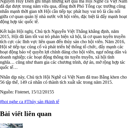
Nguyễn Huy Điền ghi nhận những kết quả mà Hội Nghề cá Việt Nam
đã đạt được trong năm vừa qua, đồng thời Phó Tổng cục trưởng cũng
nhấn mạnh thời gian tới Hội cần tiếp tục phát huy vai trò là cầu nối
giữa cơ quan quản lý nhà nước với hội viên, đặc biệt là đẩy mạnh hoạt
động hợp tác quốc tế.
Kết luận Hội nghị, Chủ tịch Nguyễn Việt Thắng khẳng định, năm
2015, Hội đã làm tốt vai trò phản biện xã hội, là cơ quan tuyên truyền
tích cực các lĩnh vực liên quan đến thủy sản cho hội viên. Năm 2016,
Hội sẽ tiếp tục củng cố và phát triển hệ thống tổ chức, đẩy mạnh các
hoạt động bảo vệ quyền lợi chính đáng cho hội viên, ngư nông dân và
doanh nghiệp; các hoạt động thông tin tuyên truyền, xã hội tình
nghĩa… cũng như tham gia các chương trình, dự án, mở rộng hợp tác
quốc tế…
Nhân dịp này, Chủ tịch Hội Nghề cá Việt Nam đã trao Bằng khen cho
56 tập thể, 149 cá nhân có thành tích xuất sắc trong năm 2015.
Nguồn: Fistenet, 15/12/20155
#hoi nghe ca
#Thủy sản
#kinh tế
Bài viết liên quan