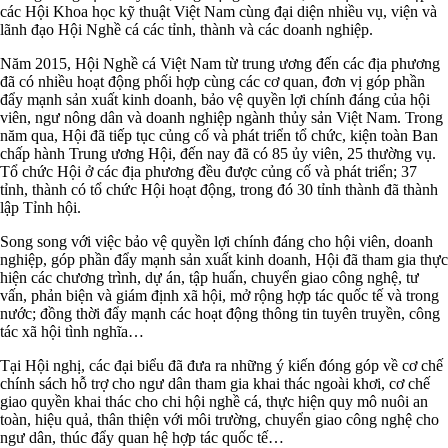
các Hội Khoa học kỹ thuật Việt Nam cùng đại diện nhiều vụ, viện và
lãnh đạo Hội Nghề cá các tỉnh, thành và các doanh nghiệp.
Năm 2015, Hội Nghề cá Việt Nam từ trung ương đến các địa phương
đã có nhiều hoạt động phối hợp cùng các cơ quan, đơn vị góp phần
đẩy mạnh sản xuất kinh doanh, bảo vệ quyền lợi chính đáng của hội
viên, ngư nông dân và doanh nghiệp ngành thủy sản Việt Nam. Trong
năm qua, Hội đã tiếp tục củng cố và phát triển tổ chức, kiện toàn Ban
chấp hành Trung ương Hội, đến nay đã có 85 ủy viên, 25 thường vụ.
Tổ chức Hội ở các địa phương đều được củng cố và phát triển; 37
tỉnh, thành có tổ chức Hội hoạt động, trong đó 30 tỉnh thành đã thành
lập Tỉnh hội.
Song song với việc bảo vệ quyền lợi chính đáng cho hội viên, doanh
nghiệp, góp phần đẩy mạnh sản xuất kinh doanh, Hội đã tham gia thực
hiện các chương trình, dự án, tập huấn, chuyển giao công nghệ, tư
vấn, phản biện và giám định xã hội, mở rộng hợp tác quốc tế và trong
nước; đồng thời đẩy mạnh các hoạt động thông tin tuyên truyền, công
tác xã hội tình nghĩa…
Tại Hội nghị, các đại biểu đã đưa ra những ý kiến đóng góp về cơ chế
chính sách hỗ trợ cho ngư dân tham gia khai thác ngoài khơi, cơ chế
giao quyền khai thác cho chi hội nghề cá, thực hiện quy mô nuôi an
toàn, hiệu quả, thân thiện với môi trường, chuyển giao công nghệ cho
ngư dân, thúc đẩy quan hệ hợp tác quốc tế…