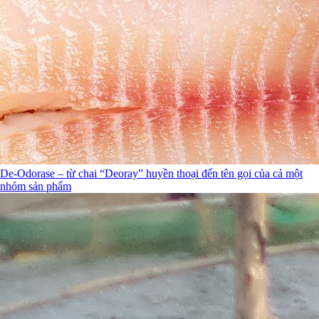
De-Odorase – từ chai “Deoray” huyền thoại đến tên gọi của cả một
nhóm sản phẩm