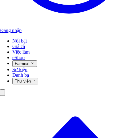
Đăng nhập
Nổi bật
Giá cả
Việc làm
eShop
Farmext
Sự kiện
Danh bạ
Thư viện