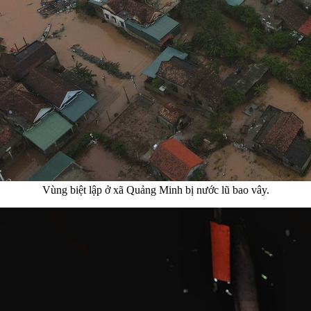
Vùng biệt lập ở xã Quảng Minh bị nước lũ bao vây.