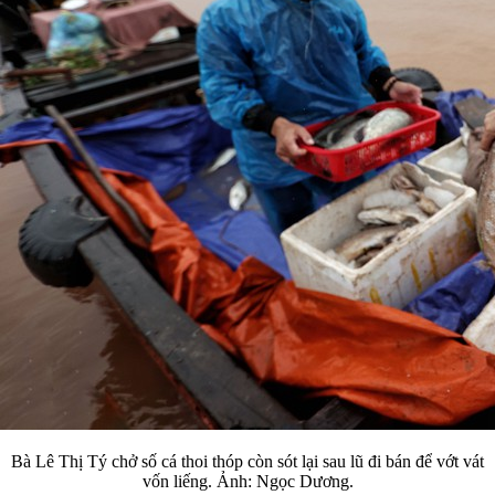
Bà Lê Thị Tý chở số cá thoi thóp còn sót lại sau lũ đi bán để vớt vát
vốn liếng. Ảnh: Ngọc Dương.