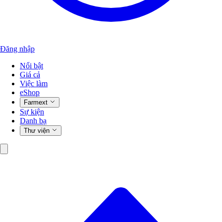
Đăng nhập
Nổi bật
Giá cả
Việc làm
eShop
Farmext
Sự kiện
Danh bạ
Thư viện