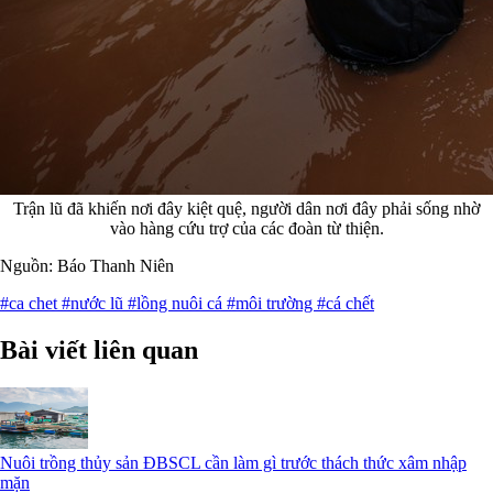
Trận lũ đã khiến nơi đây kiệt quệ, người dân nơi đây phải sống nhờ
vào hàng cứu trợ của các đoàn từ thiện.
Nguồn: Báo Thanh Niên
#ca chet
#nước lũ
#lồng nuôi cá
#môi trường
#cá chết
Bài viết liên quan
Nuôi trồng thủy sản ĐBSCL cần làm gì trước thách thức xâm nhập
mặn