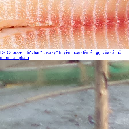
De-Odorase – từ chai “Deoray” huyền thoại đến tên gọi của cả một
nhóm sản phẩm