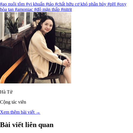
#ao nuôi tôm
#vi khuẩn
#tảo
#chất hữu cơ khó phân hủy
#pH
#oxy
hòa tan
#amoniac
#độ mặn thấp
#nitrit
Hà Tử
Cộng tác viên
Xem thêm bài viết →
Bài viết liên quan