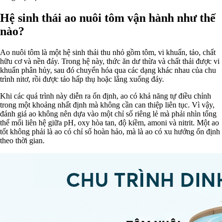
Hệ sinh thái ao nuôi tôm vận hành như thế
nào?
Ao nuôi tôm là một hệ sinh thái thu nhỏ gồm tôm, vi khuẩn, tảo, chất
hữu cơ và nền đáy. Trong hệ này, thức ăn dư thừa và chất thải được vi
khuẩn phân hủy, sau đó chuyển hóa qua các dạng khác nhau của chu
trình nitơ, rồi được tảo hấp thụ hoặc lắng xuống đáy.
Khi các quá trình này diễn ra ổn định, ao có khả năng tự điều chỉnh
trong một khoảng nhất định mà không cần can thiệp liên tục. Vì vậy,
đánh giá ao không nên dựa vào một chỉ số riêng lẻ mà phải nhìn tổng
thể mối liên hệ giữa pH, oxy hòa tan, độ kiềm, amoni và nitrit. Một ao
tốt không phải là ao có chỉ số hoàn hảo, mà là ao có xu hướng ổn định
theo thời gian.