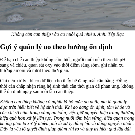
Không cần can thiệp vào ao nuôi quá nhiều. Ảnh: Tép Bạc
Gợi ý quản lý ao theo hướng ổn định
Để hạn chế can thiệp không cần thiết, người nuôi nên theo dõi pH
sáng và chiều, quan sát oxy vào thời điểm sáng sớm, ghi nhận xu
hướng amoni và nitrit theo thời gian.
Chỉ nên xử lý khi có dữ liệu cho thấy hệ đang mất cân bằng. Đồng
thời cần chấp nhận rằng hệ sinh thái cần thời gian để phản ứng, không
thể ổn định ngay sau mỗi lần can thiệp.
Không can thiệp không có nghĩa là bỏ mặc ao nuôi, mà là quản lý
dựa trên hiểu biết về hệ sinh thái. Khi ao đang ổn định, tôm khỏe và
các chỉ số nằm trong vùng an toàn, việc giữ nguyên hiện trạng thường
hiệu quả hơn xử lý liên tục. Trong nuôi tôm bền vững, điều quan trọng
không phải là xử lý nhiều, mà là xử lý đúng lúc và đúng nguyên nhân.
Đây là yếu tố quyết định giúp giảm rủi ro và duy trì hiệu quả lâu dài.