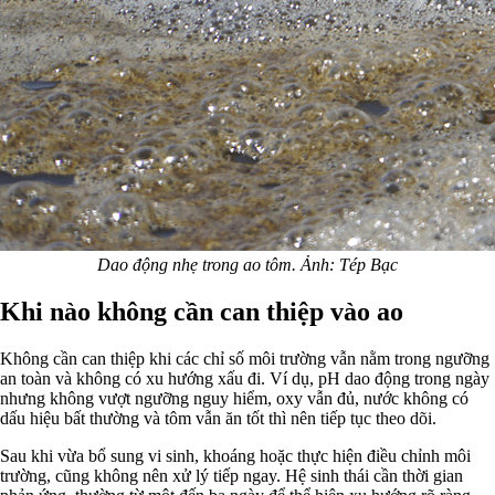
Dao động nhẹ trong ao tôm. Ảnh: Tép Bạc
Khi nào không cần can thiệp vào ao
Không cần can thiệp khi các chỉ số môi trường vẫn nằm trong ngưỡng
an toàn và không có xu hướng xấu đi. Ví dụ, pH dao động trong ngày
nhưng không vượt ngưỡng nguy hiểm, oxy vẫn đủ, nước không có
dấu hiệu bất thường và tôm vẫn ăn tốt thì nên tiếp tục theo dõi.
Sau khi vừa bổ sung vi sinh, khoáng hoặc thực hiện điều chỉnh môi
trường, cũng không nên xử lý tiếp ngay. Hệ sinh thái cần thời gian