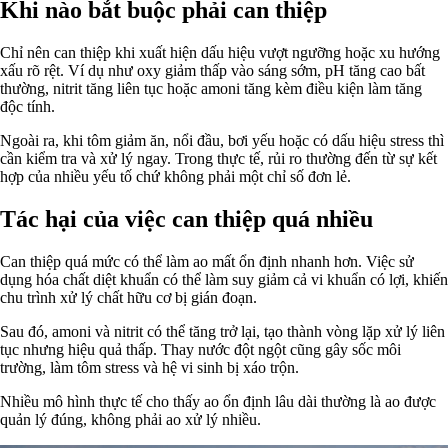
Khi nào bắt buộc phải can thiệp
Chỉ nên can thiệp khi xuất hiện dấu hiệu vượt ngưỡng hoặc xu hướng
xấu rõ rệt. Ví dụ như oxy giảm thấp vào sáng sớm, pH tăng cao bất
thường, nitrit tăng liên tục hoặc amoni tăng kèm điều kiện làm tăng
độc tính.
Ngoài ra, khi tôm giảm ăn, nổi đầu, bơi yếu hoặc có dấu hiệu stress thì
cần kiểm tra và xử lý ngay. Trong thực tế, rủi ro thường đến từ sự kết
hợp của nhiều yếu tố chứ không phải một chỉ số đơn lẻ.
Tác hại của việc can thiệp quá nhiều
Can thiệp quá mức có thể làm ao mất ổn định nhanh hơn. Việc sử
dụng hóa chất diệt khuẩn có thể làm suy giảm cả vi khuẩn có lợi, khiến
chu trình xử lý chất hữu cơ bị gián đoạn.
Sau đó, amoni và nitrit có thể tăng trở lại, tạo thành vòng lặp xử lý liên
tục nhưng hiệu quả thấp. Thay nước đột ngột cũng gây sốc môi
trường, làm tôm stress và hệ vi sinh bị xáo trộn.
Nhiều mô hình thực tế cho thấy ao ổn định lâu dài thường là ao được
quản lý đúng, không phải ao xử lý nhiều.