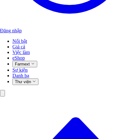
Đăng nhập
Nổi bật
Giá cả
Việc làm
eShop
Farmext
Sự kiện
Danh bạ
Thư viện