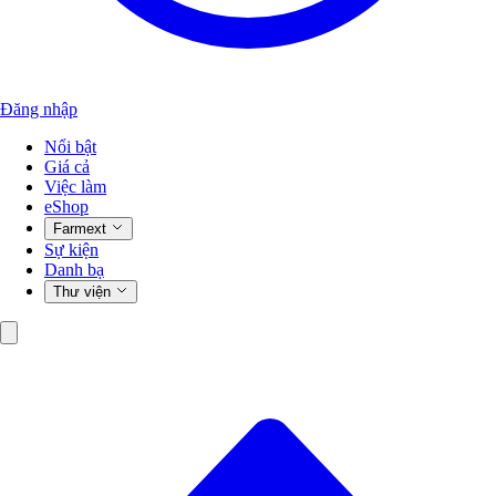
Đăng nhập
Nổi bật
Giá cả
Việc làm
eShop
Farmext
Sự kiện
Danh bạ
Thư viện