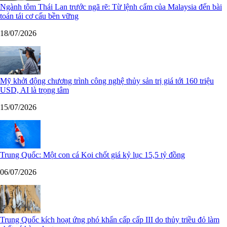
Ngành tôm Thái Lan trước ngã rẽ: Từ lệnh cấm của Malaysia đến bài
toán tái cơ cấu bền vững
18/07/2026
Mỹ khởi động chương trình công nghệ thủy sản trị giá tới 160 triệu
USD, AI là trọng tâm
15/07/2026
Trung Quốc: Một con cá Koi chốt giá kỷ lục 15,5 tỷ đồng
06/07/2026
Trung Quốc kích hoạt ứng phó khẩn cấp cấp III do thủy triều đỏ làm