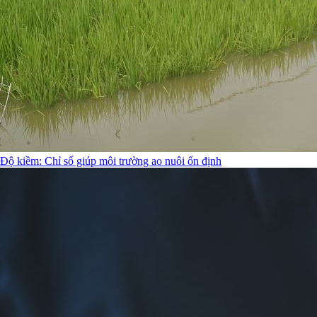
Độ kiềm: Chỉ số giúp môi trường ao nuôi ổn định