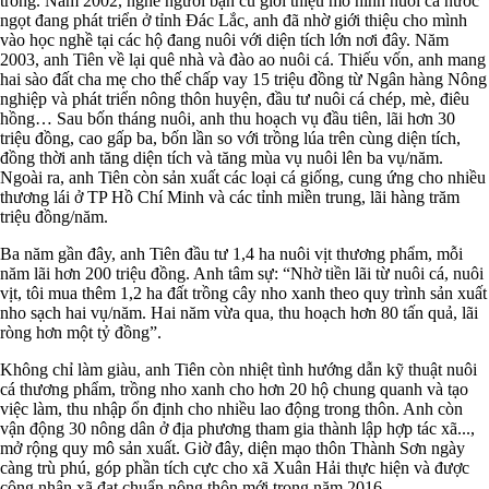
trống. Năm 2002, nghe người bạn cũ giới thiệu mô hình nuôi cá nước
ngọt đang phát triển ở tỉnh Đác Lắc, anh đã nhờ giới thiệu cho mình
vào học nghề tại các hộ đang nuôi với diện tích lớn nơi đây. Năm
2003, anh Tiên về lại quê nhà và đào ao nuôi cá. Thiếu vốn, anh mang
hai sào đất cha mẹ cho thế chấp vay 15 triệu đồng từ Ngân hàng Nông
nghiệp và phát triển nông thôn huyện, đầu tư nuôi cá chép, mè, điêu
hồng… Sau bốn tháng nuôi, anh thu hoạch vụ đầu tiên, lãi hơn 30
triệu đồng, cao gấp ba, bốn lần so với trồng lúa trên cùng diện tích,
đồng thời anh tăng diện tích và tăng mùa vụ nuôi lên ba vụ/năm.
Ngoài ra, anh Tiên còn sản xuất các loại cá giống, cung ứng cho nhiều
thương lái ở TP Hồ Chí Minh và các tỉnh miền trung, lãi hàng trăm
triệu đồng/năm.
Ba năm gần đây, anh Tiên đầu tư 1,4 ha nuôi vịt thương phẩm, mỗi
năm lãi hơn 200 triệu đồng. Anh tâm sự: “Nhờ tiền lãi từ nuôi cá, nuôi
vịt, tôi mua thêm 1,2 ha đất trồng cây nho xanh theo quy trình sản xuất
nho sạch hai vụ/năm. Hai năm vừa qua, thu hoạch hơn 80 tấn quả, lãi
ròng hơn một tỷ đồng”.
Không chỉ làm giàu, anh Tiên còn nhiệt tình hướng dẫn kỹ thuật nuôi
cá thương phẩm, trồng nho xanh cho hơn 20 hộ chung quanh và tạo
việc làm, thu nhập ổn định cho nhiều lao động trong thôn. Anh còn
vận động 30 nông dân ở địa phương tham gia thành lập hợp tác xã...,
mở rộng quy mô sản xuất. Giờ đây, diện mạo thôn Thành Sơn ngày
càng trù phú, góp phần tích cực cho xã Xuân Hải thực hiện và được
công nhận xã đạt chuẩn nông thôn mới trong năm 2016.