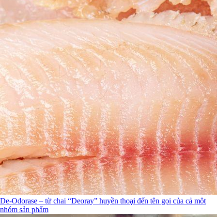
De-Odorase – từ chai “Deoray” huyền thoại đến tên gọi của cả một
nhóm sản phẩm