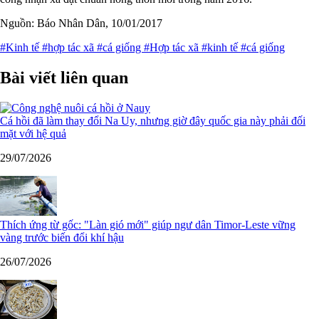
Nguồn: Báo Nhân Dân, 10/01/2017
#Kinh tế
#hợp tác xã
#cá giống
#Hợp tác xã
#kinh tế
#cá giống
Bài viết liên quan
Cá hồi đã làm thay đổi Na Uy, nhưng giờ đây quốc gia này phải đối
mặt với hệ quả
29/07/2026
Thích ứng từ gốc: "Làn gió mới" giúp ngư dân Timor-Leste vững
vàng trước biến đổi khí hậu
26/07/2026