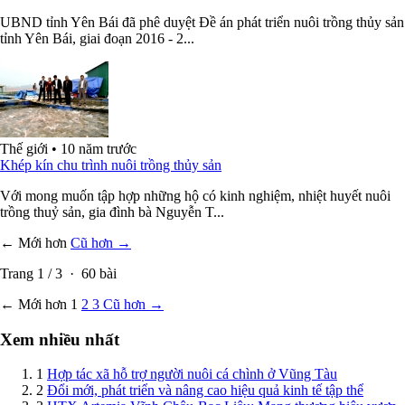
UBND tỉnh Yên Bái đã phê duyệt Đề án phát triển nuôi trồng thủy sản
tỉnh Yên Bái, giai đoạn 2016 - 2...
Thế giới
•
10 năm trước
Khép kín chu trình nuôi trồng thủy sản
Với mong muốn tập hợp những hộ có kinh nghiệm, nhiệt huyết nuôi
trồng thuỷ sản, gia đình bà Nguyễn T...
← Mới hơn
Cũ hơn →
Trang
1
/
3
·
60
bài
← Mới hơn
1
2
3
Cũ hơn →
Xem nhiều nhất
1
Hợp tác xã hỗ trợ người nuôi cá chình ở Vũng Tàu
2
Ðổi mới, phát triển và nâng cao hiệu quả kinh tế tập thể