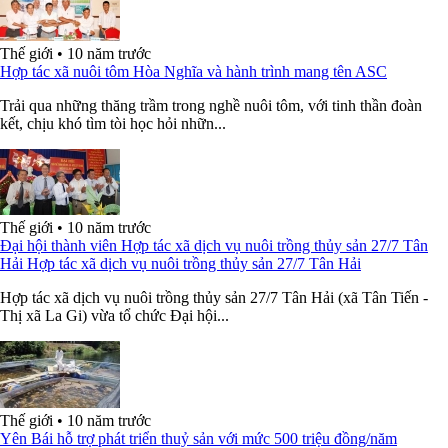
Thế giới
•
10 năm trước
Hợp tác xã nuôi tôm Hòa Nghĩa và hành trình mang tên ASC
Trải qua những thăng trầm trong nghề nuôi tôm, với tinh thần đoàn
kết, chịu khó tìm tòi học hỏi nhữn...
Thế giới
•
10 năm trước
Đại hội thành viên Hợp tác xã dịch vụ nuôi trồng thủy sản 27/7 Tân
Hải Hợp tác xã dịch vụ nuôi trồng thủy sản 27/7 Tân Hải
Hợp tác xã dịch vụ nuôi trồng thủy sản 27/7 Tân Hải (xã Tân Tiến -
Thị xã La Gi) vừa tổ chức Đại hội...
Thế giới
•
10 năm trước
Yên Bái hỗ trợ phát triển thuỷ sản với mức 500 triệu đồng/năm