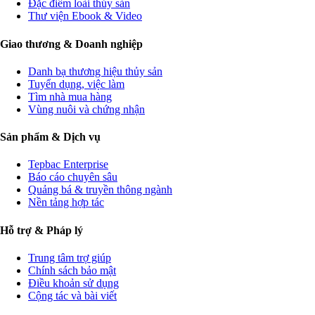
Đặc điểm loài thủy sản
Thư viện Ebook & Video
Giao thương & Doanh nghiệp
Danh bạ thương hiệu thủy sản
Tuyển dụng, việc làm
Tìm nhà mua hàng
Vùng nuôi và chứng nhận
Sản phẩm & Dịch vụ
Tepbac Enterprise
Báo cáo chuyên sâu
Quảng bá & truyền thông ngành
Nền tảng hợp tác
Hỗ trợ & Pháp lý
Trung tâm trợ giúp
Chính sách bảo mật
Điều khoản sử dụng
Cộng tác và bài viết