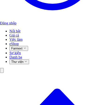
Đăng nhập
Nổi bật
Giá cả
Việc làm
eShop
Farmext
Sự kiện
Danh bạ
Thư viện