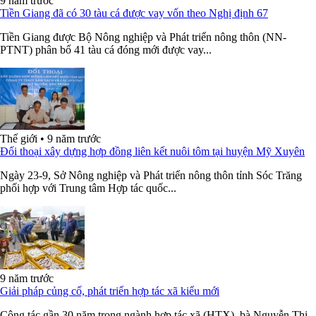
9 năm trước
Tiền Giang đã có 30 tàu cá được vay vốn theo Nghị định 67
Tiền Giang được Bộ Nông nghiệp và Phát triển nông thôn (NN-
PTNT) phân bổ 41 tàu cá đóng mới được vay...
Thế giới
•
9 năm trước
Đối thoại xây dựng hợp đồng liên kết nuôi tôm tại huyện Mỹ Xuyên
Ngày 23-9, Sở Nông nghiệp và Phát triển nông thôn tỉnh Sóc Trăng
phối hợp với Trung tâm Hợp tác quốc...
9 năm trước
Giải pháp củng cố, phát triển hợp tác xã kiểu mới
Công tác gần 30 năm trong ngành hợp tác xã (HTX), bà Nguyễn Thị