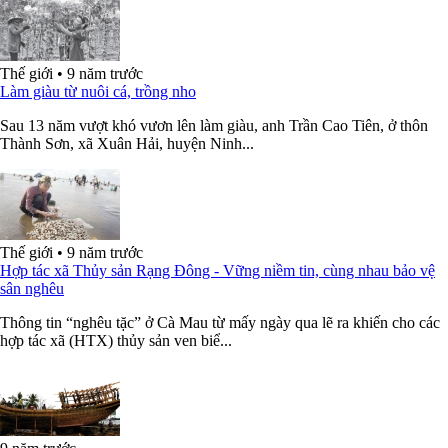
Thế giới
•
9 năm trước
Làm giàu từ nuôi cá, trồng nho
Sau 13 năm vượt khó vươn lên làm giàu, anh Trần Cao Tiên, ở thôn
Thành Sơn, xã Xuân Hải, huyện Ninh...
Thế giới
•
9 năm trước
Hợp tác xã Thủy sản Rạng Đông - Vững niềm tin, cùng nhau bảo vệ
sân nghêu
Thông tin “nghêu tặc” ở Cà Mau từ mấy ngày qua lẽ ra khiến cho các
hợp tác xã (HTX) thủy sản ven biể...