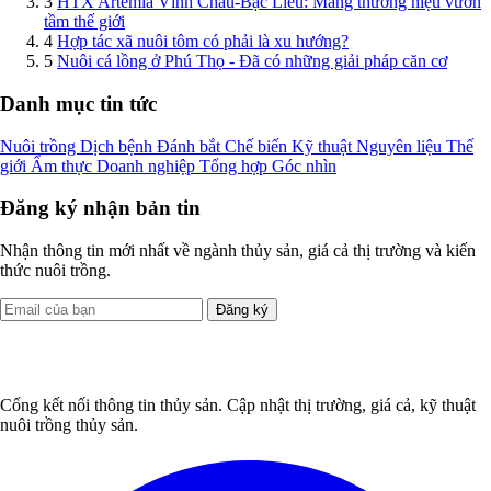
3
HTX Artemia Vĩnh Châu-Bạc Liêu: Mang thương hiệu vươn
tầm thế giới
4
Hợp tác xã nuôi tôm có phải là xu hướng?
5
Nuôi cá lồng ở Phú Thọ - Đã có những giải pháp căn cơ
Danh mục tin tức
Nuôi trồng
Dịch bệnh
Đánh bắt
Chế biến
Kỹ thuật
Nguyên liệu
Thế
giới
Ẩm thực
Doanh nghiệp
Tổng hợp
Góc nhìn
Đăng ký nhận bản tin
Nhận thông tin mới nhất về ngành thủy sản, giá cả thị trường và kiến
thức nuôi trồng.
Đăng ký
Cổng kết nối thông tin thủy sản. Cập nhật thị trường, giá cả, kỹ thuật
nuôi trồng thủy sản.