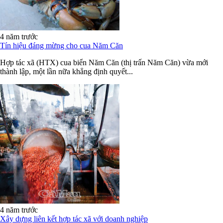
4 năm trước
Tín hiệu đáng mừng cho cua Năm Căn
Hợp tác xã (HTX) cua biển Năm Căn (thị trấn Năm Căn) vừa mới
thành lập, một lần nữa khẳng định quyết...
4 năm trước
Xây dựng liên kết hợp tác xã với doanh nghiệp