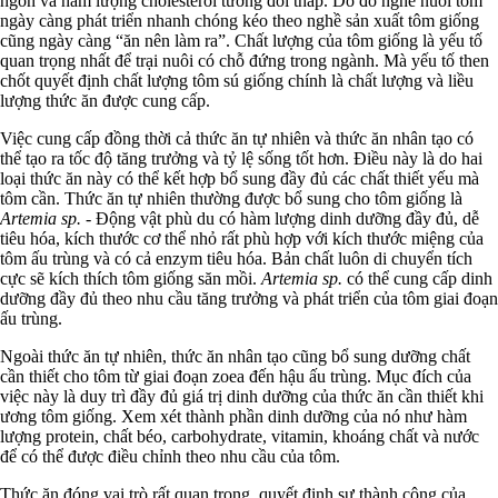
ngon và hàm lượng cholesterol tương đối thấp. Do đó nghề nuôi tôm
ngày càng phát triển nhanh chóng kéo theo nghề sản xuất tôm giống
cũng ngày càng “ăn nên làm ra”. Chất lượng của tôm giống là yếu tố
quan trọng nhất để trại nuôi có chỗ đứng trong ngành. Mà yếu tố then
chốt quyết định chất lượng tôm sú giống chính là chất lượng và liều
lượng thức ăn được cung cấp.
Việc cung cấp đồng thời cả thức ăn tự nhiên và thức ăn nhân tạo có
thể tạo ra tốc độ tăng trưởng và tỷ lệ sống tốt hơn. Điều này là do hai
loại thức ăn này có thể kết hợp bổ sung đầy đủ các chất thiết yếu mà
tôm cần. Thức ăn tự nhiên thường được bổ sung cho tôm giống là
Artemia sp.
- Động vật phù du có hàm lượng dinh dưỡng đầy đủ, dễ
tiêu hóa, kích thước cơ thể nhỏ rất phù hợp với kích thước miệng của
tôm ấu trùng và có cả enzym tiêu hóa. Bản chất luôn di chuyển tích
cực sẽ kích thích tôm giống săn mồi.
Artemia sp.
có thể cung cấp dinh
dưỡng đầy đủ theo nhu cầu tăng trưởng và phát triển của tôm giai đoạn
ấu trùng.
Ngoài thức ăn tự nhiên, thức ăn nhân tạo cũng bổ sung dưỡng chất
cần thiết cho tôm từ giai đoạn zoea đến hậu ấu trùng. Mục đích của
việc này là duy trì đầy đủ giá trị dinh dưỡng của thức ăn cần thiết khi
ương tôm giống. Xem xét thành phần dinh dưỡng của nó như hàm
lượng protein, chất béo, carbohydrate, vitamin, khoáng chất và nước
để có thể được điều chỉnh theo nhu cầu của tôm.
Thức ăn đóng vai trò rất quan trọng, quyết định sự thành công của