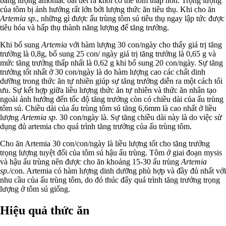
bằng lượng amoniac bài tiết ra khỏi cơ thể tôm thấp hơn. Trọng lượng
của tôm bị ảnh hưởng rất lớn bởi lượng thức ăn tiêu thụ. Khi cho ăn
Artemia sp.
, những gì được ấu trùng tôm sú tiêu thụ ngay lập tức được
tiêu hóa và hấp thụ thành năng lượng để tăng trưởng.
Khi bổ sung
Artemia
với hàm lượng 30 con/ngày cho thấy giá trị tăng
trưởng là 0,8g, bổ sung 25 con/ ngày giá trị tăng trưởng là 0,65 g và
mức tăng trưởng thấp nhất là 0,62 g khi bổ sung 20 con/ngày. Sự tăng
trưởng tốt nhất ở 30 con/ngày là do hàm lượng cao các chất dinh
dưỡng trong thức ăn tự nhiên giúp sự tăng trưởng diễn ra một cách tối
ưu. Sự kết hợp giữa liều lượng thức ăn tự nhiên và thức ăn nhân tạo
ngoài ảnh hưởng đến tốc độ tăng trưởng còn có chiều dài của ấu trùng
tôm sú. Chiều dài của ấu trùng tôm sú tăng 6,6mm là cao nhất ở liều
lượng
Artemia sp.
30 con/ngày là. Sự tăng chiều dài này là do việc sử
dụng đủ artemia cho quá trình tăng trưởng của ấu trùng tôm.
Cho ăn Artemia 30 con/con/ngày là liều lượng tốt cho tăng trưởng
trọng lượng tuyệt đối của tôm sú hậu ấu trùng. Tôm ở giai đoạn mysis
và hậu ấu trùng nên được cho ăn khoảng 15-30 ấu trùng
Artemia
sp.
/con. Artemia có hàm lượng dinh dưỡng phù hợp và đầy đủ nhất với
nhu cầu của ấu trùng tôm, do đó thúc đẩy quá trình tăng trưởng trọng
lượng ở tôm sú giống.
Hiệu quả thức ăn