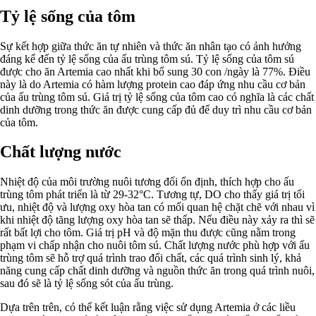
Tỷ lệ sống của tôm
Sự kết hợp giữa thức ăn tự nhiên và thức ăn nhân tạo có ảnh hưởng
đáng kể đến tỷ lệ sống của ấu trùng tôm sú. Tỷ lệ sống của tôm sú
được cho ăn Artemia cao nhất khi bổ sung 30 con /ngày là 77%. Điều
này là do Artemia có hàm lượng protein cao đáp ứng nhu cầu cơ bản
của ấu trùng tôm sú. Giá trị tỷ lệ sống của tôm cao có nghĩa là các chất
dinh dưỡng trong thức ăn được cung cấp đủ để duy trì nhu cầu cơ bản
của tôm.
Chất lượng nước
Nhiệt độ của môi trường nuôi tương đối ổn định, thích hợp cho ấu
trùng tôm phát triển là từ 29-32°C. Tương tự, DO cho thấy giá trị tối
ưu, nhiệt độ và lượng oxy hòa tan có mối quan hệ chặt chẽ với nhau vì
khi nhiệt độ tăng lượng oxy hòa tan sẽ thấp. Nếu điều này xảy ra thì sẽ
rất bất lợi cho tôm. Giá trị pH và độ mặn thu được cũng nằm trong
phạm vi chấp nhận cho nuôi tôm sú. Chất lượng nước phù hợp với ấu
trùng tôm sẽ hỗ trợ quá trình trao đổi chất, các quá trình sinh lý, khả
năng cung cấp chất dinh dưỡng và nguồn thức ăn trong quá trình nuôi,
sau đó sẽ là tỷ lệ sống sót của ấu trùng.
Dựa trên trên, có thể kết luận rằng việc sử dụng Artemia ở các liều