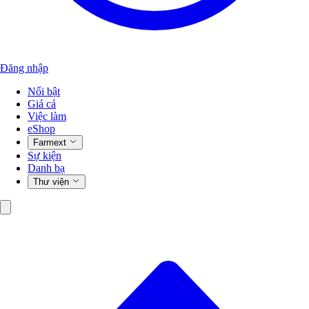
Đăng nhập
Nổi bật
Giá cả
Việc làm
eShop
Farmext
Sự kiện
Danh bạ
Thư viện