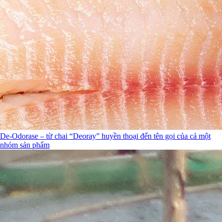
De-Odorase – từ chai “Deoray” huyền thoại đến tên gọi của cả một
nhóm sản phẩm