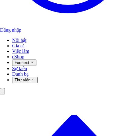
Đăng nhập
Nổi bật
Giá cả
Việc làm
eShop
Farmext
Sự kiện
Danh bạ
Thư viện