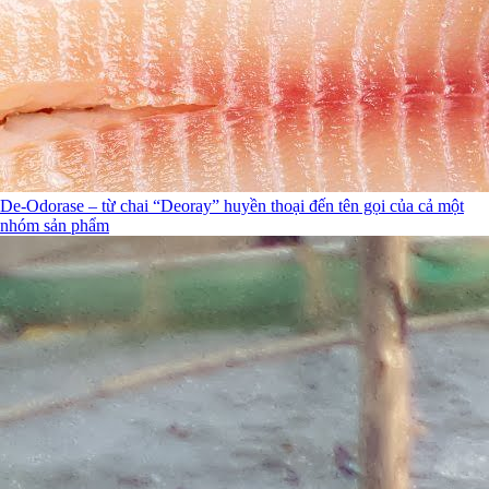
De-Odorase – từ chai “Deoray” huyền thoại đến tên gọi của cả một
nhóm sản phẩm