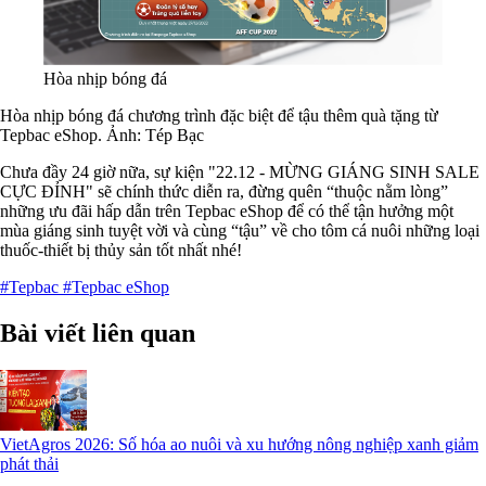
Hòa nhịp bóng đá
Hòa nhịp bóng đá chương trình đặc biệt để tậu thêm quà tặng từ
Tepbac eShop. Ảnh: Tép Bạc
Chưa đầy 24 giờ nữa, sự kiện "22.12 - MỪNG GIÁNG SINH SALE
CỰC ĐỈNH" sẽ chính thức diễn ra, đừng quên “thuộc nằm lòng”
những ưu đãi hấp dẫn trên Tepbac eShop để có thể tận hưởng một
mùa giáng sinh tuyệt vời và cùng “tậu” về cho tôm cá nuôi những loại
thuốc-thiết bị thủy sản tốt nhất nhé!
#Tepbac
#Tepbac eShop
Bài viết liên quan
VietAgros 2026: Số hóa ao nuôi và xu hướng nông nghiệp xanh giảm
phát thải