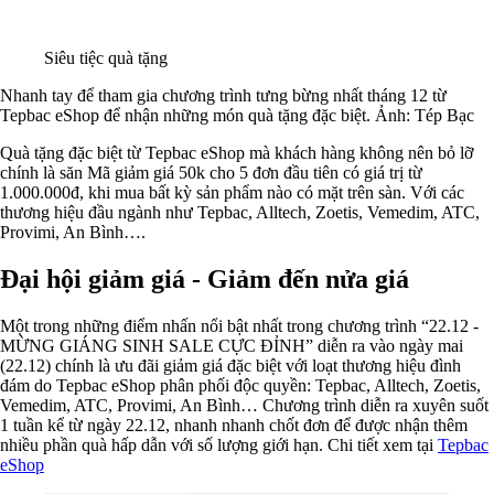
Siêu tiệc quà tặng
Nhanh tay để tham gia chương trình tưng bừng nhất tháng 12 từ
Tepbac eShop để nhận những món quà tặng đặc biệt. Ảnh: Tép Bạc
Quà tặng đặc biệt từ Tepbac eShop mà khách hàng không nên bỏ lỡ
chính là săn Mã giảm giá 50k cho 5 đơn đầu tiên có giá trị từ
1.000.000đ, khi mua bất kỳ sản phẩm nào có mặt trên sàn. Với các
thương hiệu đầu ngành như Tepbac, Alltech, Zoetis, Vemedim, ATC,
Provimi, An Bình….
Đại hội giảm giá - Giảm đến nửa giá
Một trong những điểm nhấn nổi bật nhất trong chương trình “22.12 -
MỪNG GIÁNG SINH SALE CỰC ĐỈNH” diễn ra vào ngày mai
(22.12) chính là ưu đãi giảm giá đặc biệt với loạt thương hiệu đình
đám do Tepbac eShop phân phối độc quyền: Tepbac, Alltech, Zoetis,
Vemedim, ATC, Provimi, An Bình… Chương trình diễn ra xuyên suốt
1 tuần kể từ ngày 22.12, nhanh nhanh chốt đơn để được nhận thêm
nhiều phần quà hấp dẫn với số lượng giới hạn. Chi tiết xem tại
Tepbac
eShop