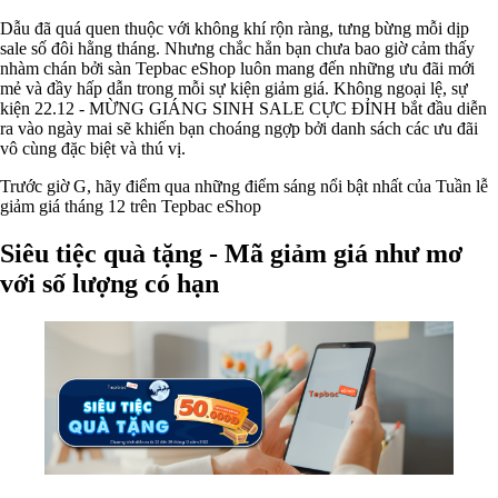
Dẫu đã quá quen thuộc với không khí rộn ràng, tưng bừng mỗi dịp
sale số đôi hằng tháng. Nhưng chắc hẳn bạn chưa bao giờ cảm thấy
nhàm chán bởi sàn Tepbac eShop luôn mang đến những ưu đãi mới
mẻ và đầy hấp dẫn trong mỗi sự kiện giảm giá. Không ngoại lệ, sự
kiện 22.12 - MỪNG GIÁNG SINH SALE CỰC ĐỈNH bắt đầu diễn
ra vào ngày mai sẽ khiến bạn choáng ngợp bởi danh sách các ưu đãi
vô cùng đặc biệt và thú vị.
Trước giờ G, hãy điểm qua những điểm sáng nổi bật nhất của Tuần lễ
giảm giá tháng 12 trên Tepbac eShop
Siêu tiệc quà tặng - Mã giảm giá như mơ
với số lượng có hạn