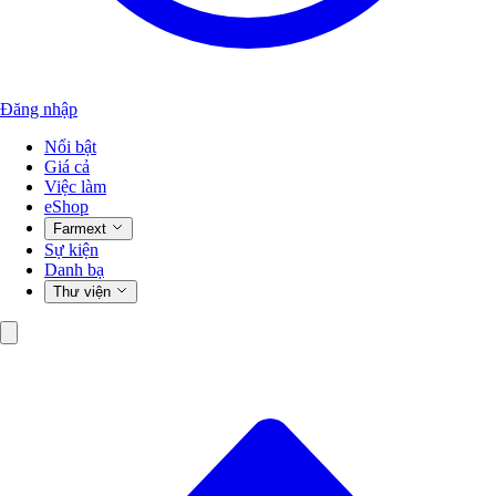
Đăng nhập
Nổi bật
Giá cả
Việc làm
eShop
Farmext
Sự kiện
Danh bạ
Thư viện