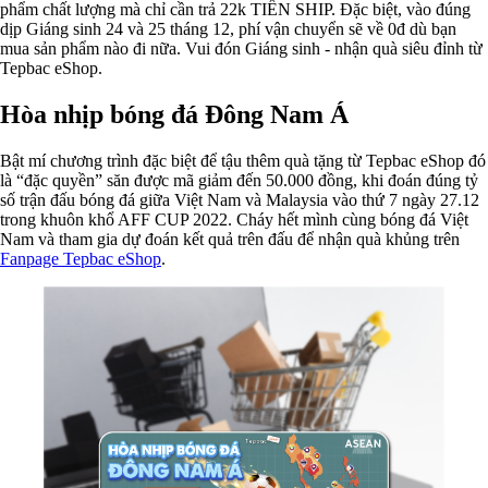
phẩm chất lượng mà chỉ cần trả 22k TIỀN SHIP. Đặc biệt, vào đúng
dịp Giáng sinh 24 và 25 tháng 12, phí vận chuyển sẽ về 0đ dù bạn
mua sản phẩm nào đi nữa. Vui đón Giáng sinh - nhận quà siêu đỉnh từ
Tepbac eShop.
Hòa nhịp bóng đá Đông Nam Á
Bật mí chương trình đặc biệt để tậu thêm quà tặng từ Tepbac eShop đó
là “đặc quyền” săn được mã giảm đến 50.000 đồng, khi đoán đúng tỷ
số trận đấu bóng đá giữa Việt Nam và Malaysia vào thứ 7 ngày 27.12
trong khuôn khổ AFF CUP 2022. Cháy hết mình cùng bóng đá Việt
Nam và tham gia dự đoán kết quả trên đấu để nhận quà khủng trên
Fanpage Tepbac eShop
.