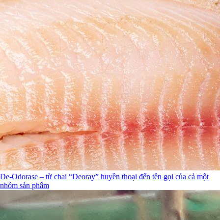
De-Odorase – từ chai “Deoray” huyền thoại đến tên gọi của cả một
nhóm sản phẩm