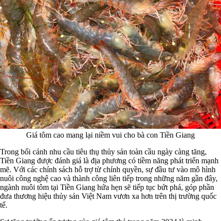
Giá tôm cao mang lại niềm vui cho bà con Tiền Giang
Trong bối cảnh nhu cầu tiêu thụ thủy sản toàn cầu ngày càng tăng,
Tiền Giang được đánh giá là địa phương có tiềm năng phát triển mạnh
mẽ. Với các chính sách hỗ trợ từ chính quyền, sự đầu tư vào mô hình
nuôi công nghệ cao và thành công liên tiếp trong những năm gần đây,
ngành nuôi tôm tại Tiền Giang hứa hẹn sẽ tiếp tục bứt phá, góp phần
đưa thương hiệu thủy sản Việt Nam vươn xa hơn trên thị trường quốc
tế.