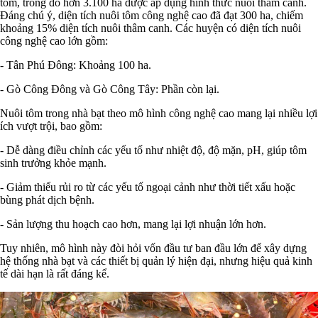
tôm, trong đó hơn 3.100 ha được áp dụng hình thức nuôi thâm canh.
Đáng chú ý, diện tích nuôi tôm công nghệ cao đã đạt 300 ha, chiếm
khoảng 15% diện tích nuôi thâm canh. Các huyện có diện tích nuôi
công nghệ cao lớn gồm:
- Tân Phú Đông: Khoảng 100 ha.
- Gò Công Đông và Gò Công Tây: Phần còn lại.
Nuôi tôm trong nhà bạt theo mô hình công nghệ cao mang lại nhiều lợi
ích vượt trội, bao gồm:
- Dễ dàng điều chỉnh các yếu tố như nhiệt độ, độ mặn, pH, giúp tôm
sinh trưởng khỏe mạnh.
- Giảm thiểu rủi ro từ các yếu tố ngoại cảnh như thời tiết xấu hoặc
bùng phát dịch bệnh.
- Sản lượng thu hoạch cao hơn, mang lại lợi nhuận lớn hơn.
Tuy nhiên, mô hình này đòi hỏi vốn đầu tư ban đầu lớn để xây dựng
hệ thống nhà bạt và các thiết bị quản lý hiện đại, nhưng hiệu quả kinh
tế dài hạn là rất đáng kể.