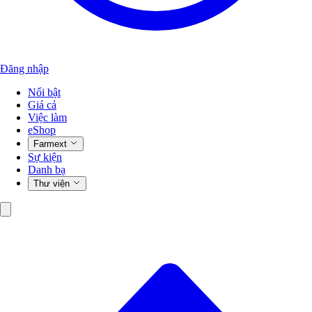
Đăng nhập
Nổi bật
Giá cả
Việc làm
eShop
Farmext
Sự kiện
Danh bạ
Thư viện