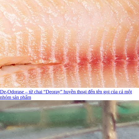
De-Odorase – từ chai “Deoray” huyền thoại đến tên gọi của cả một
nhóm sản phẩm