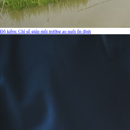
Độ kiềm: Chỉ số giúp môi trường ao nuôi ổn định