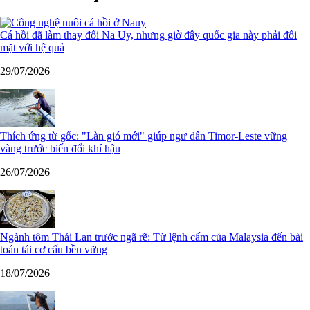
Cá hồi đã làm thay đổi Na Uy, nhưng giờ đây quốc gia này phải đối
mặt với hệ quả
29/07/2026
Thích ứng từ gốc: "Làn gió mới" giúp ngư dân Timor-Leste vững
vàng trước biến đổi khí hậu
26/07/2026
Ngành tôm Thái Lan trước ngã rẽ: Từ lệnh cấm của Malaysia đến bài
toán tái cơ cấu bền vững
18/07/2026