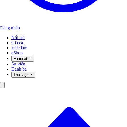
Đăng nhập
Nổi bật
Giá cả
Việc làm
eShop
Farmext
Sự kiện
Danh bạ
Thư viện