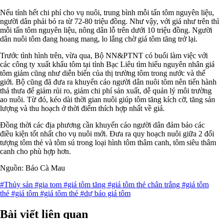
Nếu tính hết chi phí cho vụ nuôi, trung bình mỗi tấn tôm nguyên liệu,
người dân phải bỏ ra từ 72-80 triệu đồng. Như vậy, với giá như trên thì
mỗi tấn tôm nguyên liệu, nông dân lỗ trên dưới 10 triệu đồng. Người
dân nuôi tôm đang hoang mang, lo lắng chờ giá tôm tăng trở lại.
Trước tình hình trên, vừa qua, Bộ NN&PTNT có buổi làm việc với
các công ty xuất khẩu tôm tại tỉnh Bạc Liêu tìm hiểu nguyên nhân giá
tôm giảm cũng như diễn biến của thị trường tôm trong nước và thế
giới. Bộ cũng đã đưa ra khuyến cáo người dân nuôi tôm nên tiến hành
thả thưa để giảm rủi ro, giảm chi phí sản xuất, dễ quản lý môi trường
ao nuôi. Từ đó, kéo dài thời gian nuôi giúp tôm tăng kích cỡ, tăng sản
lượng và thu hoạch ở thời điểm thích hợp nhất về giá.
Đồng thời các địa phương cần khuyến cáo người dân đảm bảo các
điều kiện tốt nhất cho vụ nuôi mới. Đưa ra quy hoạch nuôi giữa 2 đối
tượng tôm thẻ và tôm sú trong loại hình tôm thâm canh, tôm siêu thâm
canh cho phù hợp hơn.
Nguồn: Báo Cà Mau
#Thủy sản
#gia tom
#giá tôm tăng
#giá tôm thẻ chân trắng
#giá tôm
thẻ
#giá tôm
#giá tôm thẻ
#dự báo giá tôm
Bài viết liên quan