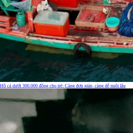
Hồ cá dưới 300.000 đồng cho trẻ: Càng đơn giản, càng dễ nuôi lâu