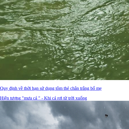
Quy định về thời hạn sử dụng tôm thẻ chân trắng bố mẹ
Hiện tượng "mưa cá " - Khi cá rơi từ trời xuống