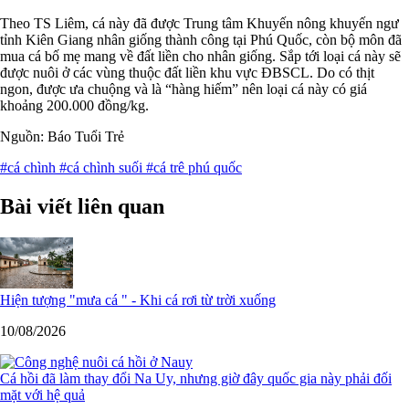
Theo TS Liêm, cá này đã được Trung tâm Khuyến nông khuyến ngư
tỉnh Kiên Giang nhân giống thành công tại Phú Quốc, còn bộ môn đã
mua cá bố mẹ mang về đất liền cho nhân giống. Sắp tới loại cá này sẽ
được nuôi ở các vùng thuộc đất liền khu vực ĐBSCL. Do có thịt
ngon, được ưa chuộng và là “hàng hiếm” nên loại cá này có giá
khoảng 200.000 đồng/kg.
Nguồn: Báo Tuổi Trẻ
#cá chình
#cá chình suối
#cá trê phú quốc
Bài viết liên quan
Hiện tượng "mưa cá " - Khi cá rơi từ trời xuống
10/08/2026
Cá hồi đã làm thay đổi Na Uy, nhưng giờ đây quốc gia này phải đối
mặt với hệ quả