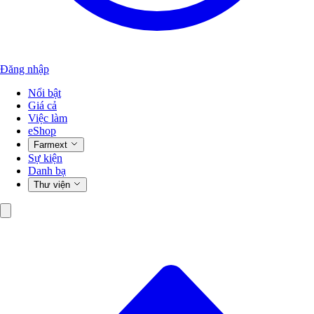
Đăng nhập
Nổi bật
Giá cả
Việc làm
eShop
Farmext
Sự kiện
Danh bạ
Thư viện