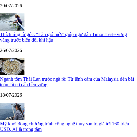
29/07/2026
Thích ứng từ gốc: "Làn gió mới" giúp ngư dân Timor-Leste vững
vàng trước biến đổi khí hậu
26/07/2026
Ngành tôm Thái Lan trước ngã rẽ: Từ lệnh cấm của Malaysia đến bài
toán tái cơ cấu bền vững
18/07/2026
Mỹ khởi động chương trình công nghệ thủy sản trị giá tới 160 triệu
USD, AI là trọng tâm