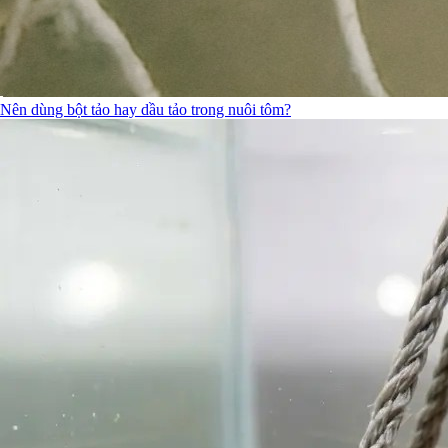
Nên dùng bột tảo hay dầu tảo trong nuôi tôm?