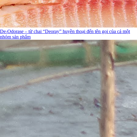
De-Odorase – từ chai “Deoray” huyền thoại đến tên gọi của cả một
nhóm sản phẩm