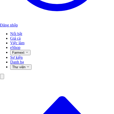
Đăng nhập
Nổi bật
Giá cả
Việc làm
eShop
Farmext
Sự kiện
Danh bạ
Thư viện