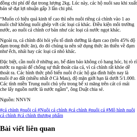
đồng chi phí để đạt trong lượng 2kg. Lúc này, các hộ nuôi sau khi xuất
bán sẽ đạt lợi nhuận gấp 3 lần chi phí.
“Muốn có hiệu quả kinh tế cao thì nên nuôi riêng cá chình vào 1 ao
nuôi chứ không nuôi ghép với các loại cá khác. Điều kiện môi trường
nước, ao nuôi cá chình cơ bản như các loại cá nước ngọt khác.
Ngoài ra, cá chình đòi hỏi yếu tố dinh dưỡng là đạm cao (trên 45% độ
đạm trong thức ăn), do đó chúng ta nên sử dụng thức ăn thiên về đạm
như ếch, nhái hay các loại cá nhỏ khác.
Đặc biệt, cần nuôi ở những ao, bể đảm bảo không có hang hóc, bị rò rỉ
nước ra ngoài để chống sự thất thoát của cá, vì cá chình rất khỏe dễ
thoát ra. Các hình thức phổ biến nuôi ở các hộ gia đình hiện nay là
nuôi ở ao đất (nhiều nhất ở Cà Mau), độ mặn giới hạn là dưới 5/1.000.
Các tỉnh miền Trung nuôi chủ yếu trong bể xi măng trên cát có mái
che lấy nguồn nước là nước ngầm”, ông Duật chia sẻ.
Nguồn: NNVN
#cá chình
#nuôi cá
#Nuôi cá chình
#cá chình
#nuôi cá
#Mô hình nuôi
cá chình
#cá chình thương phẩm
Bài viết liên quan