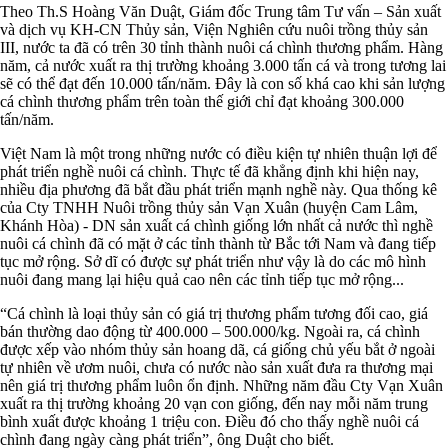
Theo Th.S Hoàng Văn Duật, Giám đốc Trung tâm Tư vấn – Sản xuất
và dịch vụ KH-CN Thủy sản, Viện Nghiên cứu nuôi trồng thủy sản
III, nước ta đã có trên 30 tỉnh thành nuôi cá chình thương phẩm. Hàng
năm, cả nước xuất ra thị trường khoảng 3.000 tấn cá và trong tương lai
sẽ có thể đạt đến 10.000 tấn/năm. Đây là con số khá cao khi sản lượng
cá chình thương phẩm trên toàn thế giới chỉ đạt khoảng 300.000
tấn/năm.
Việt Nam là một trong những nước có điều kiện tự nhiên thuận lợi để
phát triển nghề nuôi cá chình. Thực tế đã khẳng định khi hiện nay,
nhiều địa phương đã bắt đầu phát triển mạnh nghề này. Qua thống kê
của Cty TNHH Nuôi trồng thủy sản Vạn Xuân (huyện Cam Lâm,
Khánh Hòa) - DN sản xuất cá chình giống lớn nhất cả nước thì nghề
nuôi cá chình đã có mặt ở các tỉnh thành từ Bắc tới Nam và đang tiếp
tục mở rộng. Sở dĩ có được sự phát triển như vậy là do các mô hình
nuôi đang mang lại hiệu quả cao nên các tỉnh tiếp tục mở rộng...
“Cá chình là loại thủy sản có giá trị thương phẩm tương đối cao, giá
bán thường dao động từ 400.000 – 500.000/kg. Ngoài ra, cá chình
được xếp vào nhóm thủy sản hoang dã, cá giống chủ yếu bắt ở ngoài
tự nhiên về ươm nuôi, chưa có nước nào sản xuất đưa ra thương mại
nên giá trị thương phẩm luôn ổn định. Những năm đầu Cty Vạn Xuân
xuất ra thị trường khoảng 20 vạn con giống, đến nay mỗi năm trung
bình xuất được khoảng 1 triệu con. Điều đó cho thấy nghề nuôi cá
chình đang ngày càng phát triển”, ông Duật cho biết.