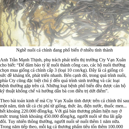
Nghề nuôi cá chình đang phổ biến ở nhiều tỉnh thành
Anh Trần Mạnh Thịnh, phụ trách phát triển thị trường Cty Vạn Xuân
cho biết: “Để đảm bảo tỷ lệ nuôi thành công cao, các hộ nuôi thường
chọn mua giống cá chình cấp 3 (loại 10 con/kg). Đây là cá giống có
sức đề kháng tốt, phát triển nhanh. Bên cạnh đó, trong quá trình nuôi,
phía Cty cũng đặc biệt chú ý đến quá trình sinh trưởng và các loại
bệnh thường gặp trên cá. Những loại bệnh phổ biến đều được cán bộ
kỹ thuật khống chế và hướng dẫn bà con điều trị dứt điểm”.
Theo bài toán kinh tế mà Cty Vạn Xuân tính được trên cá chình thì sau
một năm, tính tất cả chi phí từ giống, thức ăn, điện nước, thuốc men...
hết khoảng 220.000 đồng/kg. Với giá bán thương phẩm hiện nay ở
mức trung bình khoảng 450.000 đồng/kg, người nuôi sẽ thu lãi gấp
đôi. Tuy nhiên thông thường, người nuôi sẽ nuôi thêm 1 năm nữa.
Trong năm tiếp theo, mỗi kg cá thương phẩm tiêu tốn thêm 100.000