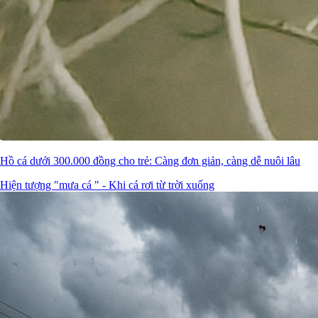
Hồ cá dưới 300.000 đồng cho trẻ: Càng đơn giản, càng dễ nuôi lâu
Hiện tượng "mưa cá " - Khi cá rơi từ trời xuống