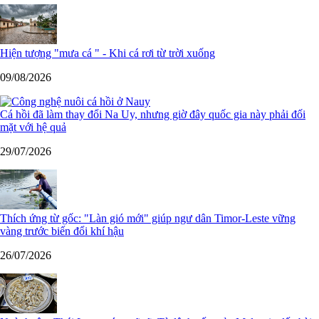
Hiện tượng "mưa cá " - Khi cá rơi từ trời xuống
09/08/2026
Cá hồi đã làm thay đổi Na Uy, nhưng giờ đây quốc gia này phải đối
mặt với hệ quả
29/07/2026
Thích ứng từ gốc: "Làn gió mới" giúp ngư dân Timor-Leste vững
vàng trước biến đổi khí hậu
26/07/2026