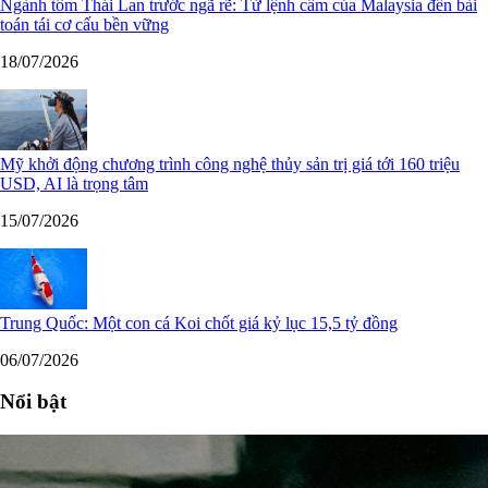
Ngành tôm Thái Lan trước ngã rẽ: Từ lệnh cấm của Malaysia đến bài
toán tái cơ cấu bền vững
18/07/2026
Mỹ khởi động chương trình công nghệ thủy sản trị giá tới 160 triệu
USD, AI là trọng tâm
15/07/2026
Trung Quốc: Một con cá Koi chốt giá kỷ lục 15,5 tỷ đồng
06/07/2026
Nổi bật