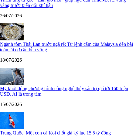
vàng trước biến đổi khí hậu
26/07/2026
Ngành tôm Thái Lan trước ngã rẽ: Từ lệnh cấm của Malaysia đến bài
toán tái cơ cấu bền vững
18/07/2026
Mỹ khởi động chương trình công nghệ thủy sản trị giá tới 160 triệu
USD, AI là trọng tâm
15/07/2026
Trung Quốc: Một con cá Koi chốt giá kỷ lục 15,5 tỷ đồng