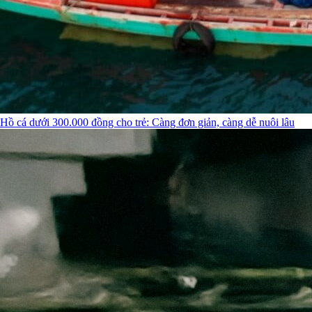
Hồ cá dưới 300.000 đồng cho trẻ: Càng đơn giản, càng dễ nuôi lâu