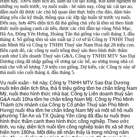
Hiện nay, 100% diện tích ao, đầm đã cải tạo xong. Rút kinh nghiệm từ
những vụ nuôi trước, vụ nuôi xuân - hè năm nay, công tác cải tạo ao,
đầm nuôi đã được các chủ hộ quan tâm thực hiện chu đáo, đảm bảo
đúng yêu cầu kỹ thuật, thông qua các lớp tập huấn từ trước vụ nuôi.
Đến nay, hơn 40% diện tích đã thả giống chủ yếu là tôm sú theo hình
thức nuôi quảng canh cải tiến, được các chủ đầm tại vùng Nhà Mạc,
Hà An, Đông Yên Hưng, Hoàng Tân thả giống vào cuối tháng 3, đầu
tháng 4. Số giống tôm sú sản xuất tại 2 cơ sở là Công ty TNHH Thuỷ
sản Minh Hà và Công ty TNHH Thuỷ sản Nam Hoà đạt 28 triệu con.
Bên cạnh đó, các công ty nuôi trồng thuỷ sản theo hình thức thâm
canh như Liên doanh Thuỷ sản G&A, Công ty TNHH MTV Sao Đại
Dương cũng đã nhập giống về ương tại các bể, ao ương trong nhà có
mái che với số lượng 7,9 triệu con giống. Dự kiến, các Công ty này sẽ
thả nuôi vào cuối tháng 4, đầu tháng 5.
Vụ nuôi xuân - hè này, Công ty TNHH MTV Sao Đại Dương
nuôi trên diện tích 6ha, thả 6 triệu giống tôm he chân trắng Nam
Mỹ, nuôi theo hình thức nhà bạt. Công ty Liên doanh thuỷ sản
G&A nuôi 10ha tôm he chân trắng Nam Mỹ. Công ty Phú Minh
Thành (chi nhánh của Công ty Cổ phần Thuỷ sản Phú Minh
Hưng) nuôi 4ha tôm he chân trắng Nam Mỹ và một số hộ nuôi
phường Tân An và TX Quảng Yên cũng đã đầu tư nuôi theo
hình thức thâm canh theo hình thức công nghiệp. Theo ước
tính, vụ này, diện tích nuôi tôm công nghiệp toàn thị xã sẽ thực
hiện hơn 180ha. Một điều dễ nhận thấy là trong những năm