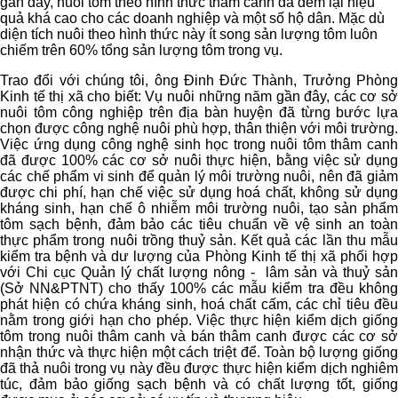
gần đây, nuôi tôm theo hình thức thâm canh đã đem lại hiệu
quả khá cao cho các doanh nghiệp và một số hộ dân. Mặc dù
diện tích nuôi theo hình thức này ít song sản lượng tôm luôn
chiếm trên 60% tổng sản lượng tôm trong vụ.
Trao đổi với chúng tôi, ông Đinh Đức Thành, Trưởng Phòng
Kinh tế thị xã cho biết: Vụ nuôi những năm gần đây, các cơ sở
nuôi tôm công nghiệp trên địa bàn huyện đã từng bước lựa
chọn được công nghệ nuôi phù hợp, thân thiện với môi trường.
Việc ứng dụng công nghệ sinh học trong nuôi tôm thâm canh
đã được 100% các cơ sở nuôi thực hiện, bằng việc sử dụng
các chế phẩm vi sinh để quản lý môi trường nuôi, nên đã giảm
được chi phí, hạn chế việc sử dụng hoá chất, không sử dụng
kháng sinh, hạn chế ô nhiễm môi trường nuôi, tạo sản phẩm
tôm sạch bệnh, đảm bảo các tiêu chuẩn về vệ sinh an toàn
thực phẩm trong nuôi trồng thuỷ sản. Kết quả các lần thu mẫu
kiểm tra bệnh và dư lượng của Phòng Kinh tế thị xã phối hợp
với Chi cục Quản lý chất lượng nông - lâm sản và thuỷ sản
(Sở NN&PTNT) cho thấy 100% các mẫu kiểm tra đều không
phát hiện có chứa kháng sinh, hoá chất cấm, các chỉ tiêu đều
nằm trong giới hạn cho phép. Việc thực hiện kiểm dịch giống
tôm trong nuôi thâm canh và bán thâm canh được các cơ sở
nhận thức và thực hiện một cách triệt để. Toàn bộ lượng giống
đã thả nuôi trong vụ này đều được thực hiện kiểm dịch nghiêm
túc, đảm bảo giống sạch bệnh và có chất lượng tốt, giống