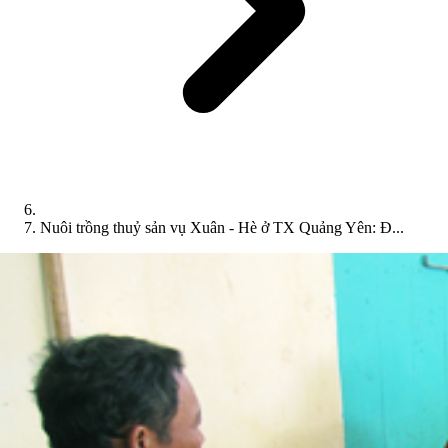
Nuôi trồng thuỷ sản vụ Xuân - Hè ở TX Quảng Yên: Đ...