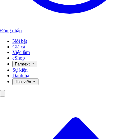
Đăng nhập
Nổi bật
Giá cả
Việc làm
eShop
Farmext
Sự kiện
Danh bạ
Thư viện