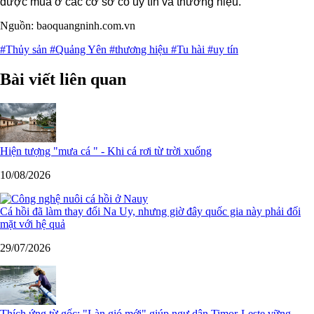
được mua ở các cơ sở có uy tín và thương hiệu.
Nguồn: baoquangninh.com.vn
#Thủy sản
#Quảng Yên
#thương hiệu
#Tu hài
#uy tín
Bài viết liên quan
Hiện tượng "mưa cá " - Khi cá rơi từ trời xuống
10/08/2026
Cá hồi đã làm thay đổi Na Uy, nhưng giờ đây quốc gia này phải đối
mặt với hệ quả
29/07/2026
Thích ứng từ gốc: "Làn gió mới" giúp ngư dân Timor-Leste vững