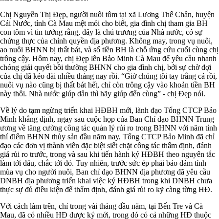
Chị Nguyễn Thị Đẹp, người nuôi tôm tại xã Lương Thế Chân, huyện
Cái Nước, tỉnh Cà Mau mệt mỏi cho biết, gia đình chị tham gia BH
con tôm vì tin tưởng rằng, đây là chủ trương của Nhà nước, có sự
chứng thực của chính quyền địa phương. Không may, trong vụ nuôi,
ao nuôi BHNN bị thất bát, và số tiền BH là chỗ ứng cứu cuối cùng chị
trông cậy. Hôm nay, chị Đẹp lên Bảo Minh Cà Mau để yêu cầu nhanh
chóng giải quyết bồi thường BHNN cho gia đình chị, bởi sự chờ đợi
của chị đã kéo dài nhiều tháng nay rồi. “Giờ chúng tôi tay trắng cả rồi,
nuôi vụ nào cũng bị thất bát hết, chỉ còn trông cậy vào khoản tiền BH
này thôi. Nhà nước giúp dân thì hãy giúp đến cùng” - chị Đẹp nói.
Về lý do tạm ngừng triển khai HĐBH mới, lãnh đạo Tổng CTCP Bảo
Minh khẳng định, ngay sau cuộc họp của Ban Chỉ đạo BHNN Trung
ương về tăng cường công tác quản lý rủi ro trong BHNN với năm tỉnh
thí điểm BHNN thủy sản đầu năm nay, Tổng CTCP Bảo Minh đã chỉ
đạo các đơn vị thành viên đặc biệt siết chặt công tác thẩm định, đánh
giá rủi ro trước, trong và sau khi tiến hành ký HĐBH theo nguyên tắc
làm tới đâu, chắc tới đó. Tuy nhiên, trước sức ép phải bảo đảm tính
mùa vụ cho người nuôi, Ban chỉ đạo BHNN địa phương đã yêu cầu
DNBH địa phương triển khai việc ký HĐBH trong khi DNBH chưa
thực sự đủ điều kiện để thẩm định, đánh giá rủi ro kỹ càng từng HĐ.
Với cách làm trên, chỉ trong vài tháng đầu năm, tại Bến Tre và Cà
Mau, đã có nhiều HĐ được ký mới, trong đó có cả những HĐ thuộc