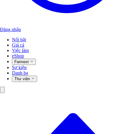
Đăng nhập
Nổi bật
Giá cả
Việc làm
eShop
Farmext
Sự kiện
Danh bạ
Thư viện