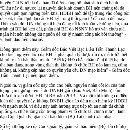
huyện Cái Nước là địa bàn đã được công bố phát sinh dịch bệnh.
“Điều này đi ngược lại nguyên tắc kinh doanh BH nên chúng tôi đã
quyết định tạm ngừng triển khai HĐBH mới để tập trung vào công tác
rà soát, thẩm định lại các HĐ ký trong thời gian từ đầu năm đến nay.
Thêm vào đó, DN chúng tôi hiện đang rất khó khăn về dòng tiền, quá
trình tái BH lại kéo dài, phần phí BH do NSNN hỗ trợ vẫn chưa giải
ngân hết nên không đủ nguồn để xử lý nhanh công tác bồi thường” -
vị lãnh đạo trên chia sẻ.
Đồng quan điểm này, Giám đốc Bảo Việt Bạc Liêu Trần Thanh Lạc
cho biết, nguyên tắc của BH là phải quản lý được rủi ro, mà trước hết
là rủi ro của bản thân mình. “Biết ký HĐ chắc chắn sẽ bị thiệt hại do
địa bàn đang trong vùng dịch thì không tổ chức BH nào làm cả, cũng
không ai, không cấp nào có quyền yêu cầu DN mạo hiểm” - Giám đốc
Trần Thanh Lạc nêu quan điểm.
Ngoài ra, vị giám đốc này còn cho biết, nguyên nhân cốt lõi của tình
trạng tạm ngừng trên là do DNBH gốc (Bảo Việt, Bảo Minh) còn
chưa thu xếp được HĐ tái BH năm 2013. “Và một khi không có điều
kiện tiên quyết này, không DNBH gốc nào dám mạo hiểm ký HĐBH
với người nuôi, vì điều này ảnh hưởng trực tiếp tới an ninh tài chính
quốc gia, chứ không còn trong phạm vi tổ chức tài chính nữa” - lãnh
đạo Cục Quản lý, giám sát bảo hiểm (Bộ Tài chính) xác nhận.
Số liệu thống kê của Cục Quản lý, giám sát bảo hiểm (Bộ Tài chính)