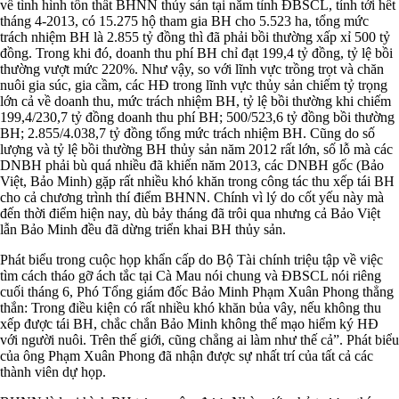
về tình hình tổn thất BHNN thủy sản tại năm tỉnh ĐBSCL, tính tới hết
tháng 4-2013, có 15.275 hộ tham gia BH cho 5.523 ha, tổng mức
trách nhiệm BH là 2.855 tỷ đồng thì đã phải bồi thường xấp xỉ 500 tỷ
đồng. Trong khi đó, doanh thu phí BH chỉ đạt 199,4 tỷ đồng, tỷ lệ bồi
thường vượt mức 220%. Như vậy, so với lĩnh vực trồng trọt và chăn
nuôi gia súc, gia cầm, các HĐ trong lĩnh vực thủy sản chiếm tỷ trọng
lớn cả về doanh thu, mức trách nhiệm BH, tỷ lệ bồi thường khi chiếm
199,4/230,7 tỷ đồng doanh thu phí BH; 500/523,6 tỷ đồng bồi thường
BH; 2.855/4.038,7 tỷ đồng tổng mức trách nhiệm BH. Cũng do số
lượng và tỷ lệ bồi thường BH thủy sản năm 2012 rất lớn, số lỗ mà các
DNBH phải bù quá nhiều đã khiến năm 2013, các DNBH gốc (Bảo
Việt, Bảo Minh) gặp rất nhiều khó khăn trong công tác thu xếp tái BH
cho cả chương trình thí điểm BHNN. Chính vì lý do cốt yếu này mà
đến thời điểm hiện nay, dù bảy tháng đã trôi qua nhưng cả Bảo Việt
lẫn Bảo Minh đều đã dừng triển khai BH thủy sản.
Phát biểu trong cuộc họp khẩn cấp do Bộ Tài chính triệu tập về việc
tìm cách tháo gỡ ách tắc tại Cà Mau nói chung và ĐBSCL nói riêng
cuối tháng 6, Phó Tổng giám đốc Bảo Minh Phạm Xuân Phong thẳng
thắn: Trong điều kiện có rất nhiều khó khăn bủa vây, nếu không thu
xếp được tái BH, chắc chắn Bảo Minh không thể mạo hiểm ký HĐ
với người nuôi. Trên thế giới, cũng chẳng ai làm như thế cả”. Phát biểu
của ông Phạm Xuân Phong đã nhận được sự nhất trí của tất cả các
thành viên dự họp.