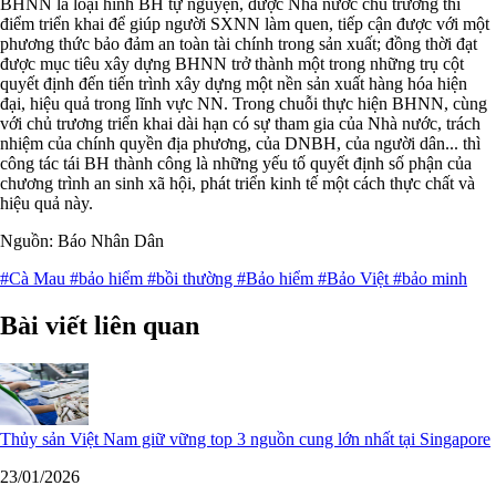
BHNN là loại hình BH tự nguyện, được Nhà nước chủ trương thí
điểm triển khai để giúp người SXNN làm quen, tiếp cận được với một
phương thức bảo đảm an toàn tài chính trong sản xuất; đồng thời đạt
được mục tiêu xây dựng BHNN trở thành một trong những trụ cột
quyết định đến tiến trình xây dựng một nền sản xuất hàng hóa hiện
đại, hiệu quả trong lĩnh vực NN. Trong chuỗi thực hiện BHNN, cùng
với chủ trương triển khai dài hạn có sự tham gia của Nhà nước, trách
nhiệm của chính quyền địa phương, của DNBH, của người dân... thì
công tác tái BH thành công là những yếu tố quyết định số phận của
chương trình an sinh xã hội, phát triển kinh tế một cách thực chất và
hiệu quả này.
Nguồn: Báo Nhân Dân
#Cà Mau
#bảo hiểm
#bồi thường
#Bảo hiểm
#Bảo Việt
#bảo minh
Bài viết liên quan
Thủy sản Việt Nam giữ vững top 3 nguồn cung lớn nhất tại Singapore
23/01/2026