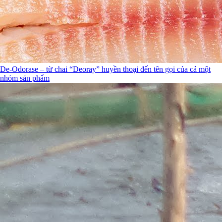
De-Odorase – từ chai “Deoray” huyền thoại đến tên gọi của cả một
nhóm sản phẩm