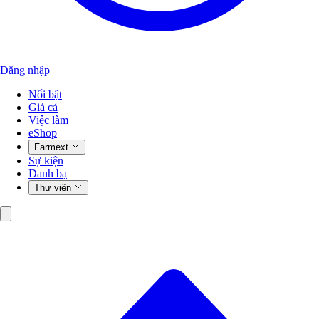
Đăng nhập
Nổi bật
Giá cả
Việc làm
eShop
Farmext
Sự kiện
Danh bạ
Thư viện