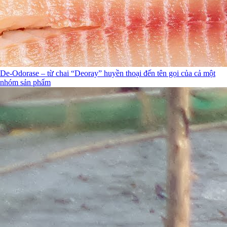
De-Odorase – từ chai “Deoray” huyền thoại đến tên gọi của cả một
nhóm sản phẩm