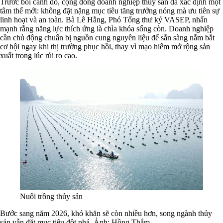
Trước bối cảnh đó, cộng đồng doanh nghiệp thủy sản đã xác định một
tâm thế mới: không đặt nặng mục tiêu tăng trưởng nóng mà ưu tiên sự
linh hoạt và an toàn. Bà Lê Hằng, Phó Tổng thư ký VASEP, nhấn
mạnh rằng năng lực thích ứng là chìa khóa sống còn. Doanh nghiệp
cần chủ động chuẩn bị nguồn cung nguyên liệu để sẵn sàng nắm bắt
cơ hội ngay khi thị trường phục hồi, thay vì mạo hiểm mở rộng sản
xuất trong lúc rủi ro cao.
Nuôi trồng thủy sản
Bước sang năm 2026, khó khăn sẽ còn nhiều hơn, song ngành thủy
sản vẫn đặt mục tiêu đột phá. Ảnh: Hồng Thắm