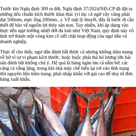
Trước khi Nghị định 309 ra đời, Nghị định 37/2024/NĐ-CP đã đặt ra
những tiêu chuẩn kích thước khai thác (ví dụ: cá ngừ vây vàng phải
đạt 500mm, mực ống 200mm...). Về mặt lý thuyết, đây là bước đi cần
thiết để bảo vệ nguồn lợi thủy sản non. Tuy nhiên, khi áp dụng vào
thực tiễn ngư trường nhiệt đới đa loài như Việt Nam, quy định này vô
tình trở thành một vòng kim cô siết chặt hoạt động của ngư dân và
doanh nghiệp.
Thực tế cho thấy, ngư dân đánh bắt được cá nhưng không dám mang
về bờ vì sợ vi phạm kích thước, hoặc buộc phải thả bỏ lượng lớn hải
sản đánh bắt không chủ ý. Hệ quả là hàng ngàn tàu cá nằm bờ, các
cảng cá vắng lặng, trong khi nhà máy chế biến lại rơi vào tình trạng
đói nguyên liệu trầm trọng, phải nhập khẩu với giá cao để duy trì đơn
hàng xuất khẩu.