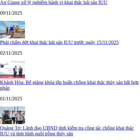
An Giang xử lý nghiêm hành vi khai thác hải sản IUU
09/11/2025
Phải chấm dứt khai thác hải sản IUU trước ngày 15/11/2025
02/11/2025
Khánh Hòa: Bế giảng khóa tập huấn chống khai thác thủy sản bất hợp
pháp
01/11/2025
Quảng Trị: Lãnh đạo UBND tỉnh kiểm tra công tác chống khai thác
IUU và tình hình nuôi trồng thủy sản