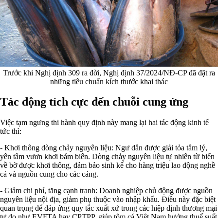
Trước khi Nghị định 309 ra đời, Nghị định 37/2024/NĐ-CP đã đặt ra
những tiêu chuẩn kích thước khai thác
Tác động tích cực đến chuỗi cung ứng
Việc tạm ngưng thi hành quy định này mang lại hai tác động kinh tế
tức thì:
- Khơi thông dòng chảy nguyên liệu: Ngư dân được giải tỏa tâm lý,
yên tâm vươn khơi bám biển. Dòng chảy nguyên liệu tự nhiên từ biển
về bờ được khơi thông, đảm bảo sinh kế cho hàng triệu lao động nghề
cá và nguồn cung cho các cảng.
- Giảm chi phí, tăng cạnh tranh: Doanh nghiệp chủ động được nguồn
nguyên liệu nội địa, giảm phụ thuộc vào nhập khẩu. Điều này đặc biệt
quan trọng để đáp ứng quy tắc xuất xứ trong các hiệp định thương mại
tự do như EVFTA hay CPTPP, giúp tôm cá Việt Nam hưởng thuế suất