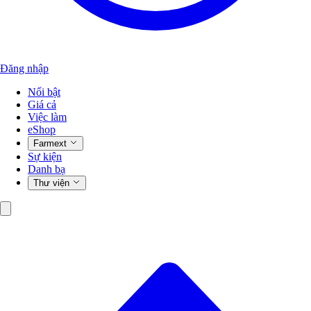
Đăng nhập
Nổi bật
Giá cả
Việc làm
eShop
Farmext
Sự kiện
Danh bạ
Thư viện