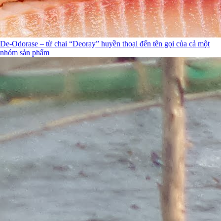
De-Odorase – từ chai “Deoray” huyền thoại đến tên gọi của cả một
nhóm sản phẩm