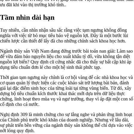
ưu đãi khi vào thị trường khó tính..
Tầm nhìn dài hạn
Tuy nhiên, cần nhìn nhận sâu sắc rằng việc tạm ngưng không đồng
nghĩa với việc từ bỏ mục tiêu bảo vệ nguồn lợi. Đây là một bước lùi
chiến lược cần thiết để lấy đà cho những chính sách khoa học hơn.
Ngành thủy sản Việt Nam đang đứng trước bài toán nan giải: Làm sao
để vừa đảm bảo nguyên liệu cho xuất khẩu tỷ đô, vừa không tận diệt
nguồn lợi biển? Quy định cũ cứng nhắc đã cho thấy sự bất cập khi áp
dụng tiêu chuẩn đơn lẻ cho một hệ sinh thái phức tạp.
Thời gian tạm ngưng này chính là cơ hội vàng để các nhà khoa học và
cơ quan quản lý thực hiện các cuộc khảo sát trữ lượng bài bản, đánh
giá lại đặc điểm sinh học của từng loài tại từng vùng biển. Từ đó, xây
dựng bộ tiêu chuẩn kích thước khai thác mới dựa trên dữ liệu thực
chứng, linh hoạt theo mùa vụ và ngư trường, thay vì áp đặt một con số
cố định cho cả nước.
Nghị định 309 là minh chứng cho sự lắng nghe và phản ứng linh hoạt
của Chính phủ trước khó khăn của doanh nghiệp. Nhưng về lâu dài,
sự phát triển bền vững của ngành thủy sản không thể chỉ dựa vào việc
nới lỏng quy định.