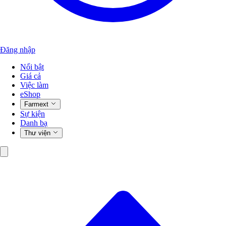
Đăng nhập
Nổi bật
Giá cả
Việc làm
eShop
Farmext
Sự kiện
Danh bạ
Thư viện