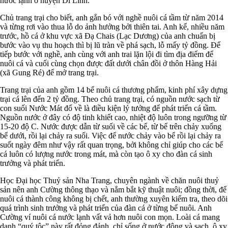
nước lạnh ở huyện Di Linh.
Chủ trang trại cho biết, anh gắn bó với nghề nuôi cá tầm từ năm 2014
và từng rơi vào thua lỗ do ảnh hưởng bởi thiên tai. Anh kể, nhiều năm
trước, hồ cá ở khu vực xã Đạ Chais (Lạc Dương) của anh chuẩn bị
bước vào vụ thu hoạch thì bị lũ tràn về phá sạch, lỗ mấy tỷ đồng. Để
tiếp bước với nghề, anh cùng với anh trai lặn lội đi tìm địa điểm để
nuôi cá và cuối cùng chọn được đất dưới chân đồi ở thôn Hàng Hải
(xã Gung Ré) để mở trang trại.
Trang trại của anh gồm 14 bể nuôi cá thương phẩm, kinh phí xây dựng
trại cá lên đến 2 tỷ đồng. Theo chủ trang trại, có nguồn nước sạch từ
con suối Nước Mát đổ về là điều kiện lý tưởng để phát triển cá tầm.
Nguồn nước ở đây có độ tinh khiết cao, nhiệt độ luôn trong ngưỡng từ
15-20 độ C. Nước được dẫn từ suối về các bể, từ bể trên chảy xuống
bể dưới, rồi lại chảy ra suối. Việc để nước chảy vào bể rồi lại chảy ra
suốt ngày đêm như vậy rất quan trọng, bởi không chỉ giúp cho các bể
cá luôn có lượng nước trong mát, mà còn tạo ô xy cho đàn cá sinh
trưởng và phát triển.
Học Đại học Thuỷ sản Nha Trang, chuyên ngành về chăn nuôi thuỷ
sản nên anh Cường thông thạo và nắm bắt kỹ thuật nuôi; đồng thời, để
nuôi cá thành công không bị chết, anh thường xuyên kiểm tra, theo dõi
quá trình sinh trưởng và phát triển của đàn cá ở từng bể nuôi. Anh
Cường ví nuôi cá nước lạnh vất vả hơn nuôi con mọn. Loài cá mang
danh “quý tộc” này rất đỏng đảnh, chỉ sống ở nước động và sạch, ô xy