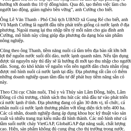
hướng tới doanh thu 10 tỷ đồng/năm. Qua đó, tạo thêm việc làm cho
người lao động, giảm nghèo bền vững”, anh Cường cho biết.
Ông Lê Văn Thanh - Phó Chủ tịch UBND xã Gung Ré cho biết, anh
Vũ Mạnh Cường là người đầu tiên phát triển giống cá nước lạnh ở địa
phương. Ngoài mang lại thu nhập tiền tỷ mỗi năm cho gia đình anh
Cường, mô hình này cũng giúp địa phương đa dạng hóa sản phẩm
nông nghiệp.
Cũng theo ông Thanh, tiềm năng nuôi cá tầm trên địa bàn rất lớn bởi
lợi thế nguồn nước suối dồi dào, nước lạnh quanh năm. Nếu tận dụng
được tài nguyên này thì đây sẽ là hướng đi mới tạo thu nhập cho người
dân. Song, do khó khăn về nguồn vốn nên người dân chưa nhân rộng
được mô hình nuôi cá nước lạnh tại đây. Địa phương rất cần có thêm
những doanh nghiệp quan tâm đầu tư để phát huy tiềm năng sẵn có
này.
Theo Chi cục Chăn nuôi, Thú y và Thủy sản Lâm Đồng, hiện, Lâm
Đồng có chủ trương, chính sách thu hút các nhà đầu tư vào phát triển
cá nước lạnh ở tỉnh. Địa phương đang có gần 30 đơn vị, tổ chức, cá
nhân nuôi cá nước lạnh thương phẩm với tổng diện tích trên 400 ha.
Các cá nhân, doanh nghiệp đang áp dụng khoa học kỹ thuật vào sản
xuất và nhiều trang trại kiểu mẫu đã hình thành. Các mô hình như cá
tầm suối nước chảy VietGAP, GlobalGAP đạt năng suất, chất lượng
cao. Hiện, sản phẩm không đủ cung ứng cho thị trường trong nước.