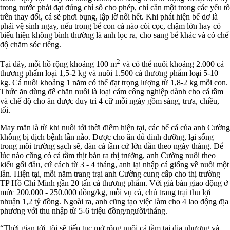
trong nước phải đạt đúng chỉ số cho phép, chỉ cần một trong các yếu tố
trên thay đổi, cá sẽ phơi bụng, lập lờ nổi hết. Khi phát hiện bể dơ là
phải vệ sinh ngay, nếu trong bể con cá nào còi cọc, chậm lớn hay có
biểu hiện không bình thường là anh lọc ra, cho sang bể khác và có chế
độ chăm sóc riêng.
2
Tại đây, mỗi hồ rộng khoảng 100 m
và có thể nuôi khoảng 2.000 cá
thương phẩm loại 1,5-2 kg và nuôi 1.500 cá thương phẩm loại 5-10
kg. Cá nuôi khoảng 1 năm có thể đạt trọng lượng từ 1,8-2 kg mỗi con.
Thức ăn dùng để chăn nuôi là loại cám công nghiệp dành cho cá tầm
và chế độ cho ăn được duy trì 4 cữ mỗi ngày gồm sáng, trưa, chiều,
tối.
May mắn là từ khi nuôi tới thời điểm hiện tại, các bể cá của anh Cường
không bị dịch bệnh lần nào. Được cho ăn đủ dinh dưỡng, lại sống
trong môi trường sạch sẽ, đàn cá tầm cứ lớn dần theo ngày tháng. Để
lúc nào cũng có cá tầm thịt bán ra thị trường, anh Cường nuôi theo
kiểu gối đầu, cứ cách từ 3 - 4 tháng, anh lại nhập cá giống về nuôi một
lần. Hiện tại, mỗi năm trang trại anh Cường cung cấp cho thị trường
TP Hồ Chí Minh gần 20 tấn cá thương phẩm. Với giá bán giao động ở
mức 200.000 - 250.000 đồng/kg, mỗi vụ cá, chủ trang trại thu lợi
nhuận 1,2 tỷ đồng. Ngoài ra, anh cũng tạo việc làm cho 4 lao động địa
phương với thu nhập từ 5-6 triệu đồng/người/tháng.
“Thời gian tới, tôi sẽ tiếp tục mở rộng nuôi cá tầm tại địa phương và