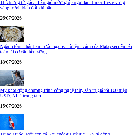
Thích ứng từ gốc: "Làn gió mới" giúp ngư dân Timor-Leste vững
vàng trước biến đổi khí hậu
26/07/2026
Ngành tôm Thái Lan trước ngã rẽ: Từ lệnh cấm của Malaysia đến bài
toán tái cơ cấu bền vững
18/07/2026
Mỹ khởi động chương trình công nghệ thủy sản trị giá tới 160 triệu
USD, AI là trọng tâm
15/07/2026
Trung Quốc: Một con cá Koi chốt giá kỷ lục 15,5 tỷ đồng