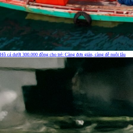
Hồ cá dưới 300.000 đồng cho trẻ: Càng đơn giản, càng dễ nuôi lâu