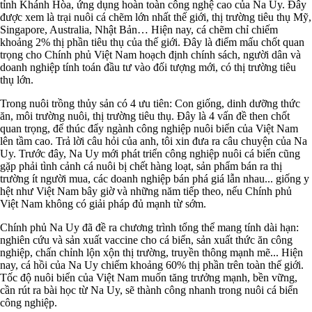
tỉnh Khánh Hòa, ứng dụng hoàn toàn công nghệ cao của Na Uy. Đây
được xem là trại nuôi cá chẽm lớn nhất thế giới, thị trường tiêu thụ Mỹ,
Singapore, Australia, Nhật Bản… Hiện nay, cá chẽm chỉ chiếm
khoảng 2% thị phần tiêu thụ của thế giới. Đây là điểm mấu chốt quan
trọng cho Chính phủ Việt Nam hoạch định chính sách, người dân và
doanh nghiệp tính toán đầu tư vào đối tượng mới, có thị trường tiêu
thụ lớn.
Trong nuôi trồng thủy sản có 4 ưu tiên: Con giống, dinh dưỡng thức
ăn, môi trường nuôi, thị trường tiêu thụ. Đây là 4 vấn đề then chốt
quan trọng, để thúc đẩy ngành công nghiệp nuôi biển của Việt Nam
lên tầm cao. Trả lời câu hỏi của anh, tôi xin đưa ra câu chuyện của Na
Uy. Trước đây, Na Uy mới phát triển công nghiệp nuôi cá biển cũng
gặp phải tình cảnh cá nuôi bị chết hàng loạt, sản phẩm bán ra thị
trường ít người mua, các doanh nghiệp bán phá giá lẫn nhau... giống y
hệt như Việt Nam bây giờ và những năm tiếp theo, nếu Chính phủ
Việt Nam không có giải pháp đủ mạnh từ sớm.
Chính phủ Na Uy đã đề ra chương trình tổng thể mang tính dài hạn:
nghiên cứu và sản xuất vaccine cho cá biển, sản xuất thức ăn công
nghiệp, chấn chỉnh lộn xộn thị trường, truyền thông mạnh mẽ... Hiện
nay, cá hồi của Na Uy chiếm khoảng 60% thị phần trên toàn thế giới.
Tốc độ nuôi biển của Việt Nam muốn tăng trưởng mạnh, bền vững,
cần rút ra bài học từ Na Uy, sẽ thành công nhanh trong nuôi cá biển
công nghiệp.