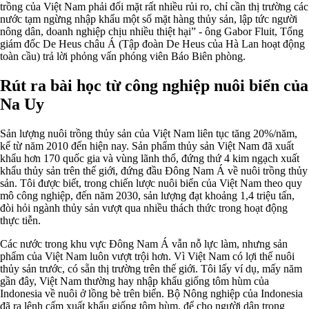
trồng của Việt Nam phải đối mặt rất nhiều rủi ro, chỉ cần thị trường các
nước tạm ngừng nhập khẩu một số mặt hàng thủy sản, lập tức người
nông dân, doanh nghiệp chịu nhiều thiệt hại” - ông Gabor Fluit, Tổng
giám đốc De Heus châu Á (Tập đoàn De Heus của Hà Lan hoạt động
toàn cầu) trả lời phỏng vấn phóng viên Báo Biên phòng.
Rút ra bài học từ công nghiệp nuôi biển của
Na Uy
Sản lượng nuôi trồng thủy sản của Việt Nam liên tục tăng 20%/năm,
kể từ năm 2010 đến hiện nay. Sản phẩm thủy sản Việt Nam đã xuất
khẩu hơn 170 quốc gia và vùng lãnh thổ, đứng thứ 4 kim ngạch xuất
khẩu thủy sản trên thế giới, đứng đầu Đông Nam Á về nuôi trồng thủy
sản. Tôi được biết, trong chiến lược nuôi biển của Việt Nam theo quy
mô công nghiệp, đến năm 2030, sản lượng đạt khoảng 1,4 triệu tấn,
đòi hỏi ngành thủy sản vượt qua nhiều thách thức trong hoạt động
thực tiễn.
Các nước trong khu vực Đông Nam Á vẫn nỗ lực làm, nhưng sản
phẩm của Việt Nam luôn vượt trội hơn. Vì Việt Nam có lợi thế nuôi
thủy sản trước, có sẵn thị trường trên thế giới. Tôi lấy ví dụ, mấy năm
gần đây, Việt Nam thường hay nhập khẩu giống tôm hùm của
Indonesia về nuôi ở lồng bè trên biển. Bộ Nông nghiệp của Indonesia
đã ra lệnh cấm xuất khẩu giống tôm hùm, để cho người dân trong