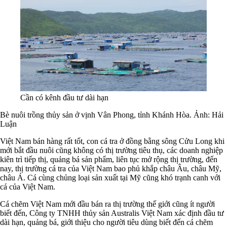
Cần có kênh đầu tư dài hạn
Bè nuôi trồng thủy sản ở vịnh Vân Phong, tỉnh Khánh Hòa. Ảnh: Hải
Luận
Việt Nam bán hàng rất tốt, con cá tra ở đồng bằng sông Cửu Long khi
mới bắt đầu nuôi cũng không có thị trường tiêu thụ, các doanh nghiệp
kiên trì tiếp thị, quảng bá sản phẩm, liên tục mở rộng thị trường, đến
nay, thị trường cá tra của Việt Nam bao phủ khắp châu Âu, châu Mỹ,
châu Á. Cá cùng chủng loại sản xuất tại Mỹ cũng khó trạnh canh với
cá của Việt Nam.
Cá chẽm Việt Nam mới đầu bán ra thị trường thế giới cũng ít người
biết đến, Công ty TNHH thủy sản Australis Việt Nam xác định đầu tư
dài hạn, quảng bá, giới thiệu cho người tiêu dùng biết đến cá chẽm