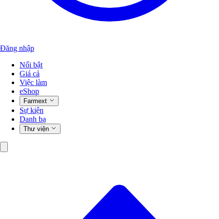
Đăng nhập
Nổi bật
Giá cả
Việc làm
eShop
Farmext
Sự kiện
Danh bạ
Thư viện