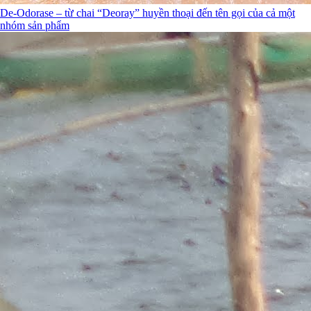
De-Odorase – từ chai “Deoray” huyền thoại đến tên gọi của cả một
nhóm sản phẩm