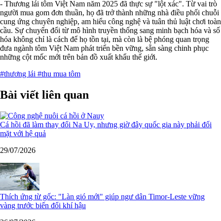
- Thương lái tôm Việt Nam năm 2025 đã thực sự "lột xác". Từ vai trò
người mua gom đơn thuần, họ đã trở thành những nhà điều phối chuỗi
cung ứng chuyên nghiệp, am hiểu công nghệ và tuân thủ luật chơi toàn
cầu. Sự chuyển đổi từ mô hình truyền thống sang minh bạch hóa và số
hóa không chỉ là cách để họ tồn tại, mà còn là bệ phóng quan trọng
đưa ngành tôm Việt Nam phát triển bền vững, sẵn sàng chinh phục
những cột mốc mới trên bản đồ xuất khẩu thế giới.
#thương lái
#thu mua tôm
Bài viết liên quan
Cá hồi đã làm thay đổi Na Uy, nhưng giờ đây quốc gia này phải đối
mặt với hệ quả
29/07/2026
Thích ứng từ gốc: "Làn gió mới" giúp ngư dân Timor-Leste vững
vàng trước biến đổi khí hậu