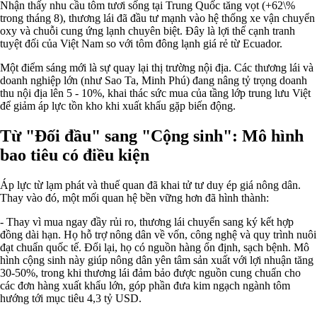
Nhận thấy nhu cầu tôm tươi sống tại Trung Quốc tăng vọt (+62\%
trong tháng 8), thương lái đã đầu tư mạnh vào hệ thống xe vận chuyển
oxy và chuỗi cung ứng lạnh chuyên biệt. Đây là lợi thế cạnh tranh
tuyệt đối của Việt Nam so với tôm đông lạnh giá rẻ từ Ecuador.
Một điểm sáng mới là sự quay lại thị trường nội địa. Các thương lái và
doanh nghiệp lớn (như Sao Ta, Minh Phú) đang nâng tỷ trọng doanh
thu nội địa lên 5 - 10%, khai thác sức mua của tầng lớp trung lưu Việt
để giảm áp lực tồn kho khi xuất khẩu gặp biến động.
Từ "Đối đầu" sang "Cộng sinh": Mô hình
bao tiêu có điều kiện
Áp lực từ lạm phát và thuế quan đã khai tử tư duy ép giá nông dân.
Thay vào đó, một mối quan hệ bền vững hơn đã hình thành:
- Thay vì mua ngay đầy rủi ro, thương lái chuyển sang ký kết hợp
đồng dài hạn. Họ hỗ trợ nông dân về vốn, công nghệ và quy trình nuôi
đạt chuẩn quốc tế. Đổi lại, họ có nguồn hàng ổn định, sạch bệnh. Mô
hình cộng sinh này giúp nông dân yên tâm sản xuất với lợi nhuận tăng
30-50%, trong khi thương lái đảm bảo được nguồn cung chuẩn cho
các đơn hàng xuất khẩu lớn, góp phần đưa kim ngạch ngành tôm
hướng tới mục tiêu 4,3 tỷ USD.