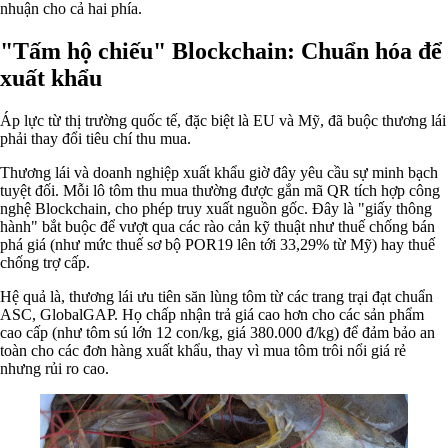
nhuận cho cả hai phía.
"Tấm hộ chiếu" Blockchain: Chuẩn hóa để
xuất khẩu
Áp lực từ thị trường quốc tế, đặc biệt là EU và Mỹ, đã buộc thương lái
phải thay đổi tiêu chí thu mua.
Thương lái và doanh nghiệp xuất khẩu giờ đây yêu cầu sự minh bạch
tuyệt đối. Mỗi lô tôm thu mua thường được gắn mã QR tích hợp công
nghệ Blockchain, cho phép truy xuất nguồn gốc. Đây là "giấy thông
hành" bắt buộc để vượt qua các rào cản kỹ thuật như thuế chống bán
phá giá (như mức thuế sơ bộ POR19 lên tới 33,29% từ Mỹ) hay thuế
chống trợ cấp.
Hệ quả là, thương lái ưu tiên săn lùng tôm từ các trang trại đạt chuẩn
ASC, GlobalGAP. Họ chấp nhận trả giá cao hơn cho các sản phẩm
cao cấp (như tôm sú lớn 12 con/kg, giá 380.000 đ/kg) để đảm bảo an
toàn cho các đơn hàng xuất khẩu, thay vì mua tôm trôi nổi giá rẻ
nhưng rủi ro cao.