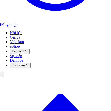
Đăng nhập
Nổi bật
Giá cả
Việc làm
eShop
Farmext
Sự kiện
Danh bạ
Thư viện