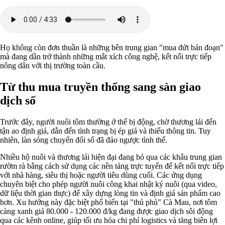
Họ không còn đơn thuần là những bên trung gian "mua đứt bán đoạn"
mà đang dần trở thành những mắt xích công nghệ, kết nối trực tiếp
nông dân với thị trường toàn cầu.
Từ thu mua truyền thống sang sàn giao
dịch số
Trước đây, người nuôi tôm thường ở thế bị động, chờ thương lái đến
tận ao định giá, dẫn đến tình trạng bị ép giá và thiếu thông tin. Tuy
nhiên, làn sóng chuyển đổi số đã đảo ngược tình thế.
Nhiều hộ nuôi và thương lái hiện đại đang bỏ qua các khâu trung gian
rườm rà bằng cách sử dụng các nền tảng trực tuyến để kết nối trực tiếp
với nhà hàng, siêu thị hoặc người tiêu dùng cuối. Các ứng dụng
chuyên biệt cho phép người nuôi công khai nhật ký nuôi (qua video,
dữ liệu thời gian thực) để xây dựng lòng tin và định giá sản phẩm cao
hơn. Xu hướng này đặc biệt phổ biến tại "thủ phủ" Cà Mau, nơi tôm
càng xanh
giá 80.000 - 120.000 đ/kg đang được giao dịch sôi động
qua các kênh online, giúp tối ưu hóa chi phí logistics và tăng biên lợi