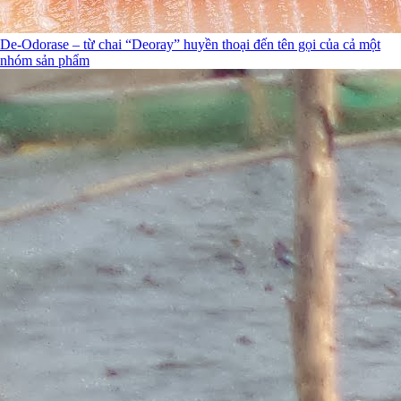
De-Odorase – từ chai “Deoray” huyền thoại đến tên gọi của cả một
nhóm sản phẩm