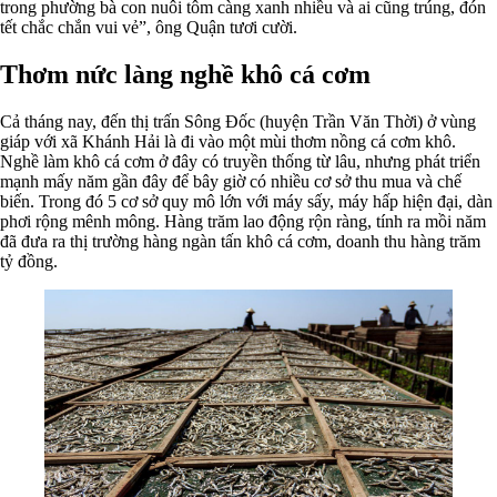
trong phường bà con nuôi tôm càng xanh nhiều và ai cũng trúng, đón
tết chắc chắn vui vẻ”, ông Quận tươi cười.
Thơm nức làng nghề khô cá cơm
Cả tháng nay, đến thị trấn Sông Ðốc (huyện Trần Văn Thời) ở vùng
giáp với xã Khánh Hải là đi vào một mùi thơm nồng cá cơm khô.
Nghề làm khô cá cơm ở đây có truyền thống từ lâu, nhưng phát triển
mạnh mấy năm gần đây để bây giờ có nhiều cơ sở thu mua và chế
biến. Trong đó 5 cơ sở quy mô lớn với máy sấy, máy hấp hiện đại, dàn
phơi rộng mênh mông. Hàng trăm lao động rộn ràng, tính ra mồi năm
đã đưa ra thị trường hàng ngàn tấn khô cá cơm, doanh thu hàng trăm
tỷ đồng.