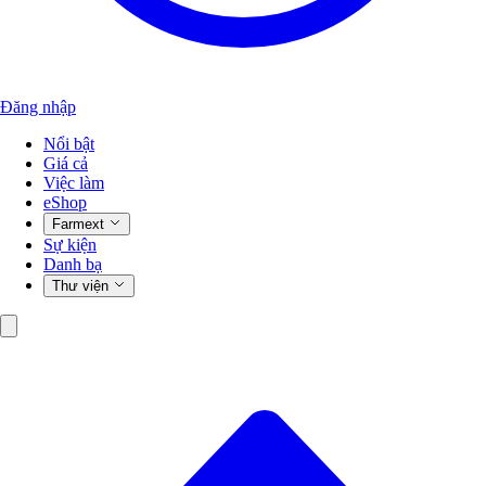
Đăng nhập
Nổi bật
Giá cả
Việc làm
eShop
Farmext
Sự kiện
Danh bạ
Thư viện