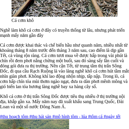
Cá cơm khô
Nghề làm khô cá cơm ở đây có truyền thống từ lâu, nhưng phát triển
mạnh mấy năm gần đây
Cá cơm được khai thác và chế biến hầu như quanh năm, nhiều nhất từ
khoảng tháng 8 năm trước đến tháng 3 năm sau, cao điểm là dịp gần
Tết, cả vùng rộn ràng. Cá cơm tươi mua về được hấp trong vài phút là
chín rồi đem phơi nắng chừng một buổi, sau đó sàng sấy lần cuối và
đóng gói đưa ra thị trường. Nên cận Tết, từ trung tâm thị trấn Sông
Ðốc, đi qua cầu Rạch Ruộng là vào làng nghề khô cá cơm hút tầm mắt
nhìn giàn phơi. Không khí lao động nhộn nhịp, tấp nập. Trong lò, cá
cơm hấp chín tỏa mùi thơm ngào ngạt, đưa ra dàn phơi mênh mông và
gió biển lan tỏa hương làng nghề bay xa hàng cây số.
Khô cá cơm ở thị trấn Sông Đốc được tiêu thụ nhiều ở thị trường nội
địa, khắp gần xa. Mấy năm nay đã xuất khẩu sang Trung Quốc, Ðài
Loan và một số nước Ðông Nam Á.
#thu hoạch tôm
#thu hải sản
#mô hình tôm - lúa
#tôm cá
#ngày tết