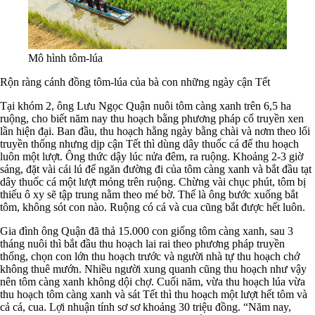
Mô hình tôm-lúa
Rộn ràng cánh đồng tôm-lúa của bà con những ngày cận Tết
Tại khóm 2, ông Lưu Ngọc Quận nuôi tôm càng xanh trên 6,5 ha
ruộng, cho biết năm nay thu hoạch bằng phương pháp cổ truyền xen
lần hiện đại. Ban đầu, thu hoạch hằng ngày bằng chài và nơm theo lối
truyền thống nhưng dịp cận Tết thì dùng dây thuốc cá để thu hoạch
luôn một lượt. Ông thức dậy lúc nửa đêm, ra ruộng. Khoảng 2-3 giờ
sáng, đặt vài cái lú để ngăn đường đi của tôm càng xanh và bắt đầu tạt
dây thuốc cá một lượt mỏng trên ruộng. Chừng vài chục phút, tôm bị
thiếu ô xy sẽ tập trung nằm theo mé bờ. Thế là ông bước xuống bắt
tôm, không sót con nào. Ruộng có cá và cua cũng bắt được hết luôn.
Gia đình ông Quận đã thả 15.000 con giống tôm càng xanh, sau 3
tháng nuôi thì bắt đầu thu hoạch lai rai theo phương pháp truyền
thống, chọn con lớn thu hoạch trước và người nhà tự thu hoạch chớ
không thuê mướn. Nhiều người xung quanh cũng thu hoạch như vậy
nên tôm càng xanh không dội chợ. Cuối năm, vừa thu hoạch lúa vừa
thu hoạch tôm càng xanh và sát Tết thì thu hoạch một lượt hết tôm và
cả cá, cua. Lợi nhuận tính sơ sơ khoảng 30 triệu đồng. “Năm nay,