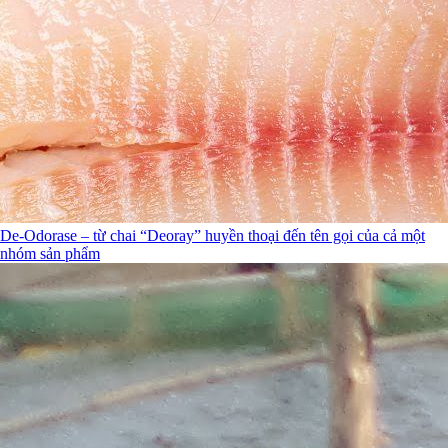
De-Odorase – từ chai “Deoray” huyền thoại đến tên gọi của cả một
nhóm sản phẩm