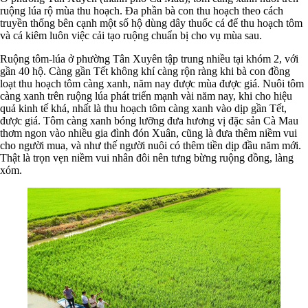
ruộng lúa rộ mùa thu hoạch. Ða phần bà con thu hoạch theo cách
truyền thống bên cạnh một số hộ dùng dây thuốc cá để thu hoạch tôm
và cá kiêm luôn việc cải tạo ruộng chuẩn bị cho vụ mùa sau.
Ruộng tôm-lúa ở phường Tân Xuyên tập trung nhiều tại khóm 2, với
gần 40 hộ. Càng gần Tết không khí càng rộn ràng khi bà con đồng
loạt thu hoạch tôm càng xanh, năm nay được mùa được giá. Nuôi tôm
càng xanh trên ruộng lúa phát triển mạnh vài năm nay, khi cho hiệu
quả kinh tế khá, nhất là thu hoạch tôm càng xanh vào dịp gần Tết,
được giá. Tôm càng xanh bóng lưỡng đưa hương vị đặc sản Cà Mau
thơm ngon vào nhiều gia đình đón Xuân, cũng là đưa thêm niềm vui
cho người mua, và như thế người nuôi có thêm tiền dịp đầu năm mới.
Thật là trọn vẹn niềm vui nhân đôi nên tưng bừng ruộng đồng, làng
xóm.