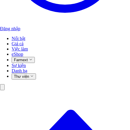
Đăng nhập
Nổi bật
Giá cả
Việc làm
eShop
Farmext
Sự kiện
Danh bạ
Thư viện