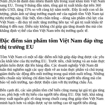
Năm 2024 đã đánh dấu nhiều thành tựu trong xuất khẩu tôm Việt Nam
sang EU. Trong 9 tháng đầu năm, tổng giá trị xuất khẩu đạt trên 360
triệu USD, tăng 15% so với cùng kỳ năm trước. Đây là một con số ấn
tượng, phản ánh sự tăng trưởng mạnh mẽ của ngành tôm Việt Nam tại
thị trường này. Đặc biệt, tôm chân trắng – dòng sản phẩm chủ lực của
Việt Nam – đã duy trì mức tăng trưởng liên tục về giá trị xuất khẩu từ
tháng 6 đến nay. Điều này không chỉ giúp gia tăng doanh thu mà còn
khẳng định vị thế của tôm Việt Nam trên thị trường quốc tế.
Đặc điểm sản phẩm tôm Việt Nam đáp ứng
thị trường EU
Tôm Việt Nam có một số đặc điểm nổi bật giúp đáp ứng được các yêu
cầu khắt khe của thị trường EU. Trước tiên, chất lượng và an toàn thực
phẩm luôn được đặt lên hàng đầu. Các doanh nghiệp Việt Nam đã
tuân thủ nghiêm ngặt các quy định về an toàn thực phẩm và chú trọng
giảm thiểu tác động đến môi trường trong quá trình nuôi trồng. Những
tiêu chuẩn này không chỉ đảm bảo sức khỏe người tiêu dùng mà còn
bảo vệ môi trường, tạo được thiện cảm với thị trường châu Âu.
Bên cạnh đó, các sản phẩm tôm chế biến cũng mang lại giá trị gia tăng
cao, phù hợp với thị hiếu của người tiêu dùng EU. Đặc biệt, khả năng
truy xuất nguồn gốc rõ ràng trong chuỗi cung ứng giúp tôm Việt Nam
minh bạch hơn và nhận được sự tin tưởng cao từ người tiêu dùng.