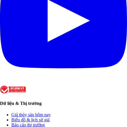
Dữ liệu & Thị trường
Giá thủy sản hôm nay
Biểu đồ & lịch sử giá
Báo cáo thị trường