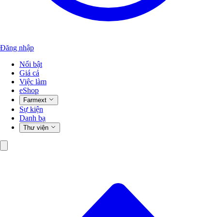
Đăng nhập
Nổi bật
Giá cả
Việc làm
eShop
Farmext
Sự kiện
Danh bạ
Thư viện