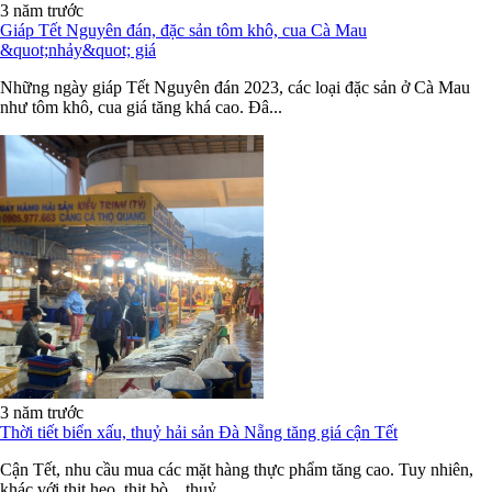
3 năm trước
Giáp Tết Nguyên đán, đặc sản tôm khô, cua Cà Mau
&quot;nhảy&quot; giá
Những ngày giáp Tết Nguyên đán 2023, các loại đặc sản ở Cà Mau
như tôm khô, cua giá tăng khá cao. Đâ...
3 năm trước
Thời tiết biển xấu, thuỷ hải sản Đà Nẵng tăng giá cận Tết
Cận Tết, nhu cầu mua các mặt hàng thực phẩm tăng cao. Tuy nhiên,
khác với thịt heo, thịt bò... thuỷ...