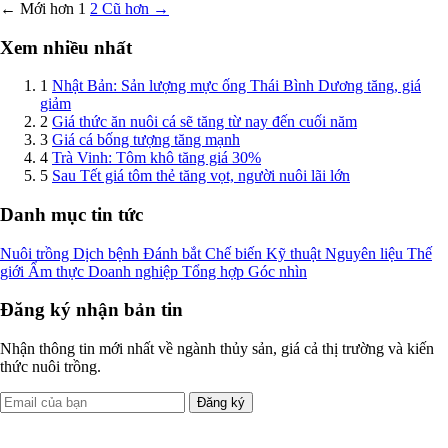
← Mới hơn
1
2
Cũ hơn →
Xem nhiều nhất
1
Nhật Bản: Sản lượng mực ống Thái Bình Dương tăng, giá
giảm
2
Giá thức ăn nuôi cá sẽ tăng từ nay đến cuối năm
3
Giá cá bống tượng tăng mạnh
4
Trà Vinh: Tôm khô tăng giá 30%
5
Sau Tết giá tôm thẻ tăng vọt, người nuôi lãi lớn
Danh mục tin tức
Nuôi trồng
Dịch bệnh
Đánh bắt
Chế biến
Kỹ thuật
Nguyên liệu
Thế
giới
Ẩm thực
Doanh nghiệp
Tổng hợp
Góc nhìn
Đăng ký nhận bản tin
Nhận thông tin mới nhất về ngành thủy sản, giá cả thị trường và kiến
thức nuôi trồng.
Đăng ký