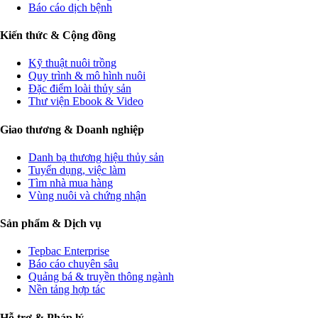
Báo cáo dịch bệnh
Kiến thức & Cộng đồng
Kỹ thuật nuôi trồng
Quy trình & mô hình nuôi
Đặc điểm loài thủy sản
Thư viện Ebook & Video
Giao thương & Doanh nghiệp
Danh bạ thương hiệu thủy sản
Tuyển dụng, việc làm
Tìm nhà mua hàng
Vùng nuôi và chứng nhận
Sản phẩm & Dịch vụ
Tepbac Enterprise
Báo cáo chuyên sâu
Quảng bá & truyền thông ngành
Nền tảng hợp tác
Hỗ trợ & Pháp lý