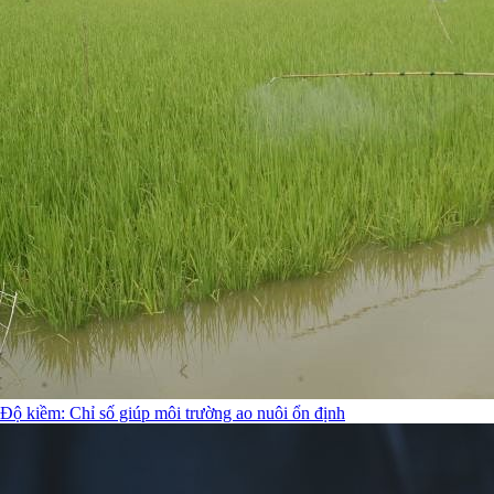
Độ kiềm: Chỉ số giúp môi trường ao nuôi ổn định