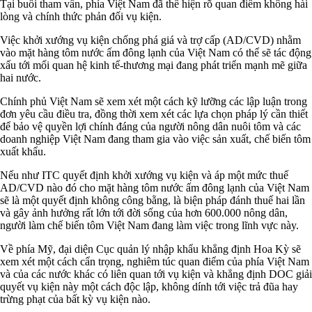
Tại buổi tham vấn, phía Việt Nam đã thể hiện rõ quan điểm không hài
lòng và chính thức phản đối vụ kiện.
Việc khởi xướng vụ kiện chống phá giá và trợ cấp (AD/CVD) nhằm
vào mặt hàng tôm nước ấm đông lạnh của Việt Nam có thể sẽ tác động
xấu tới mối quan hệ kinh tế-thương mại đang phát triển mạnh mẽ giữa
hai nước.
Chính phủ Việt Nam sẽ xem xét một cách kỹ lưỡng các lập luận trong
đơn yêu cầu điều tra, đồng thời xem xét các lựa chọn pháp lý cần thiết
để bảo vệ quyền lợi chính đáng của người nông dân nuôi tôm và các
doanh nghiệp Việt Nam đang tham gia vào việc sản xuất, chế biến tôm
xuất khẩu.
Nếu như ITC quyết định khởi xướng vụ kiện và áp một mức thuế
AD/CVD nào đó cho mặt hàng tôm nước ấm đông lạnh của Việt Nam
sẽ là một quyết định không công bằng, là biện pháp đánh thuế hai lần
và gây ảnh hưởng rất lớn tới đời sống của hơn 600.000 nông dân,
người làm chế biến tôm Việt Nam đang làm việc trong lĩnh vực này.
Về phía Mỹ, đại diện Cục quản lý nhập khẩu khẳng định Hoa Kỳ sẽ
xem xét một cách cẩn trọng, nghiêm túc quan điểm của phía Việt Nam
và của các nước khác có liên quan tới vụ kiện và khẳng định DOC giải
quyết vụ kiện này một cách độc lập, không dính tới việc trả đũa hay
trừng phạt của bất kỳ vụ kiện nào.