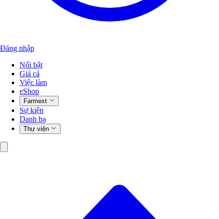
Đăng nhập
Nổi bật
Giá cả
Việc làm
eShop
Farmext
Sự kiện
Danh bạ
Thư viện