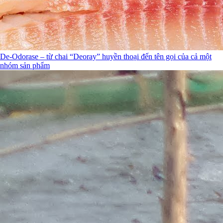
De-Odorase – từ chai “Deoray” huyền thoại đến tên gọi của cả một
nhóm sản phẩm