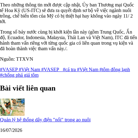
Theo những thông tin mới được cập nhật, Ủy ban Thương mại Quốc
tế Hoa Kỳ (US-ITC) sẽ đưa ra quyết định sơ bộ về việc ngành nuôi
trồng, chế biến tôm của Mỹ có bị thiệt hại hay không vào ngày 11/ 2
tới.
Trong số bảy nước cùng bị khởi kiện lần này (gồm Trung Quốc, Ấn
độ, Ecuador, Indonesia, Malaysia, Thái Lan và Việt Nam), ITC đã tiến
hành tham vấn riêng với từng quốc gia có liên quan trong vụ kiện và
đã hoàn thành việc tham vấn này./.
Nguồn: TTXVN
#VASEP
#Việt Nam
#VASEP
#cá tra
#Việt Nam
#tôm đông lạnh
#chống phá giá tôm
Bài viết liên quan
Quản lý hệ thống dây điện "nối" trong ao nuôi
16/07/2026