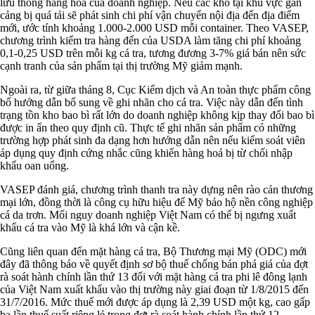
lưu thông hàng hoá của doanh nghiệp. Nếu các kho tại khu vực gần
cảng bị quá tải sẽ phát sinh chi phí vận chuyển nội địa đến địa điểm
mới, ước tính khoảng 1.000-2.000 USD mỗi container. Theo VASEP,
chương trình kiểm tra hàng đến của USDA làm tăng chi phí khoảng
0,1-0,25 USD trên mỗi kg cá tra, tương đương 3-7% giá bán nên sức
cạnh tranh của sản phẩm tại thị trường Mỹ giảm mạnh.
Ngoài ra, từ giữa tháng 8, Cục Kiểm dịch và An toàn thực phẩm công
bố hướng dẫn bổ sung về ghi nhãn cho cá tra. Việc này dẫn đến tình
trạng tồn kho bao bì rất lớn do doanh nghiệp không kịp thay đổi bao bì
được in ấn theo quy định cũ. Thực tế ghi nhãn sản phẩm có những
trường hợp phát sinh đa dạng hơn hướng dẫn nên nếu kiểm soát viên
áp dụng quy định cứng nhắc cũng khiến hàng hoá bị từ chối nhập
khẩu oan uổng.
VASEP đánh giá, chương trình thanh tra này dựng nên rào cản thương
mại lớn, đồng thời là công cụ hữu hiệu để Mỹ bảo hộ nền công nghiệp
cá da trơn. Mối nguy doanh nghiệp Việt Nam có thể bị ngưng xuất
khẩu cá tra vào Mỹ là khá lớn và cận kề.
Cũng liên quan đến mặt hàng cá tra, Bộ Thương mại Mỹ (ODC) mới
đây đã thông báo về quyết định sơ bộ thuế chống bán phá giá của đợt
rà soát hành chính lần thứ 13 đối với mặt hàng cá tra phi lê đông lạnh
của Việt Nam xuất khẩu vào thị trường này giai đoạn từ 1/8/2015 đến
31/7/2016. Mức thuế mới được áp dụng là 2,39 USD một kg, cao gấp
ba lần thuế suất riêng lẻ trong đợt rà soát hành chính lần thứ 12.