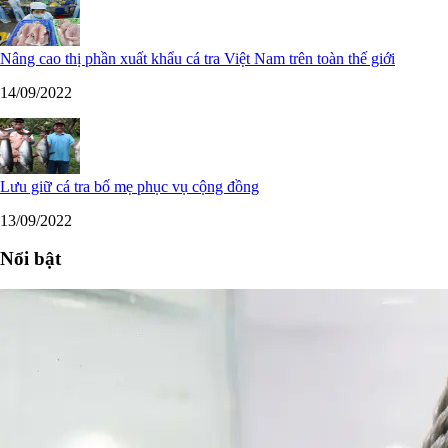
Nâng cao thị phần xuất khẩu cá tra Việt Nam trên toàn thế giới
14/09/2022
Lưu giữ cá tra bố mẹ phục vụ cộng đồng
13/09/2022
Nổi bật