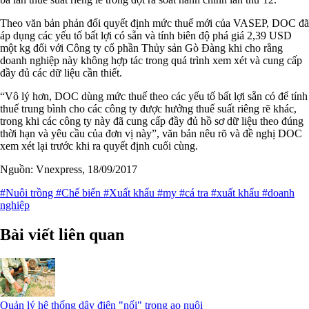
Theo văn bản phản đối quyết định mức thuế mới của VASEP, DOC đã
áp dụng các yếu tố bất lợi có sẵn và tính biên độ phá giá 2,39 USD
một kg đối với Công ty cổ phần Thủy sản Gò Đàng khi cho rằng
doanh nghiệp này không hợp tác trong quá trình xem xét và cung cấp
đầy đủ các dữ liệu cần thiết.
“Vô lý hơn, DOC dùng mức thuế theo các yếu tố bất lợi sẵn có để tính
thuế trung bình cho các công ty được hưởng thuế suất riêng rẽ khác,
trong khi các công ty này đã cung cấp đầy đủ hồ sơ dữ liệu theo đúng
thời hạn và yêu cầu của đơn vị này”, văn bản nêu rõ và đề nghị DOC
xem xét lại trước khi ra quyết định cuối cùng.
Nguồn: Vnexpress, 18/09/2017
#Nuôi trồng
#Chế biến
#Xuất khẩu
#my
#cá tra
#xuất khẩu
#doanh
nghiệp
Bài viết liên quan
Quản lý hệ thống dây điện "nối" trong ao nuôi