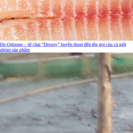
De-Odorase – từ chai “Deoray” huyền thoại đến tên gọi của cả một
nhóm sản phẩm