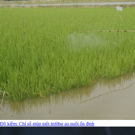
Độ kiềm: Chỉ số giúp môi trường ao nuôi ổn định