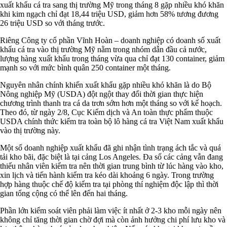
xuất khẩu cá tra sang thị trường Mỹ trong tháng 8 gặp nhiều khó khăn
khi kim ngạch chỉ đạt 18,44 triệu USD, giảm hơn 58% tương đương
26 triệu USD so với tháng trước.
Riêng Công ty cổ phần Vĩnh Hoàn – doanh nghiệp có doanh số xuất
khẩu cá tra vào thị trường Mỹ nằm trong nhóm dẫn đầu cả nước,
lượng hàng xuất khẩu trong tháng vừa qua chỉ đạt 130 container, giảm
mạnh so với mức bình quân 250 container một tháng.
Nguyên nhân chính khiến xuất khẩu gặp nhiều khó khăn là do Bộ
Nông nghiệp Mỹ (USDA) đột ngột thay đổi thời gian thực hiện
chương trình thanh tra cá da trơn sớm hơn một tháng so với kế hoạch.
Theo đó, từ ngày 2/8, Cục Kiểm dịch và An toàn thực phẩm thuộc
USDA chính thức kiểm tra toàn bộ lô hàng cá tra Việt Nam xuất khẩu
vào thị trường này.
Một số doanh nghiệp xuất khẩu đã ghi nhận tình trạng ách tắc và quá
tải kho bãi, đặc biệt là tại cảng Los Angeles. Đa số các cảng vẫn đang
thiếu nhân viên kiểm tra nên thời gian trung bình từ lúc hàng vào kho,
xin lịch và tiến hành kiểm tra kéo dài khoảng 6 ngày. Trong trường
hợp hàng thuộc chế độ kiểm tra tại phòng thí nghiệm độc lập thì thời
gian tổng cộng có thể lên đến hai tháng.
Phần lớn kiểm soát viên phải làm việc ít nhất ở 2-3 kho mỗi ngày nên
không chỉ tăng thời gian chờ đợi mà còn ảnh hưởng chi phí lưu kho và