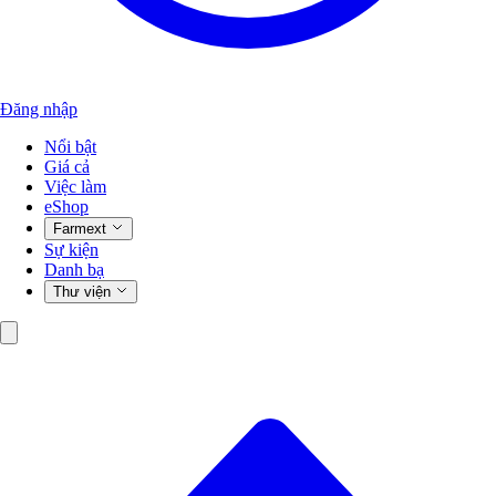
Đăng nhập
Nổi bật
Giá cả
Việc làm
eShop
Farmext
Sự kiện
Danh bạ
Thư viện