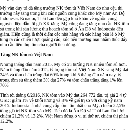
Mỹ vẫn duy trì đà tăng trưởng NK tôm từ Việt Nam do nhu cầu thị
trường này tăng trong khi các nguồn cung khác cho Mỹ như Ấn Độ,
Indonesia, Ecuador, Thái Lan đều gặp khó khăn về nguồn cung
nguyên liệu dẫn tới giá XK tăng. Mỹ cũng đang tăng nhu cầu NK tôm
sú trong khi sản lượng thu hoạch tôm sú ở Ấn Độ và Indonesia đều
giảm. Hiện cũng là thời điểm các nhà hàng và các hãng bán lẻ ở Mỹ
tung ra các chiến lược quảng cáo, xúc tiến thương mại nhằm thúc đẩy
nhu cầu tiêu thụ tôm của người tiêu dùng.
Tăng NK tôm sú Việt Nam
Những tháng đầu năm 2015, Mỹ có xu hướng NK nhiều tôm sú hơn.
Năm tháng đầu năm 2015, tỷ trọng tôm sú Việt Nam XK sang Mỹ đạt
24% và tôm chân trắng đạt 69% trong khi 5 tháng đầu năm nay, tỷ
trọng tôm sú tăng thêm 3% đạt 27% và tôm chân trắng tăng 1% lên
70%.
Tính tới tháng 6/2016, NK tôm vào Mỹ đạt 264.772 tấn, trị giá 2,4 tỷ
USD; giảm 1% về khối lượng và 8% về giá trị so với cùng kỳ năm
2015. Indonesia là nhà cung cấp tôm lớn nhất cho Mỹ, chiếm 22,5%
tổng giá trị NK tôm vào Mỹ. Tiếp đó là Ấn Độ và Thái Lan lần lượt
chiếm 21,2% và 13,2%. Việt Nam đứng ở vị trí thứ tư, chiếm thị phần
12,2%.