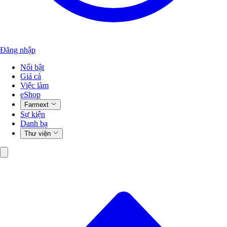
Đăng nhập
Nổi bật
Giá cả
Việc làm
eShop
Farmext
Sự kiện
Danh bạ
Thư viện