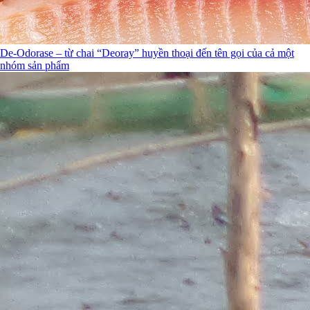
De-Odorase – từ chai “Deoray” huyền thoại đến tên gọi của cả một
nhóm sản phẩm