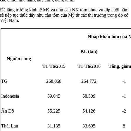
Đà tăng trưởng kinh tế Mỹ và nhu cầu NK tôm phục vụ dịp cuối năm
sẽ tiếp tục thúc đẩy nhu cầu tôm của Mỹ từ các thị trường trong đó có
Việt Nam.
Nhập khẩu tôm của M
KL (tấn)
Nguồn cung
T1-T6/2015
T1-T6/2016
Tăng, giảm
TG
268.068
264.772
-1
Indonesia
59.045
58.509
-1
Ấn Độ
55.225
54.126
-2
Thái Lan
31.135
33.605
8