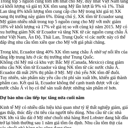
Trong top 5 nguồn cung tôm lớn nhất cho Mỹ, duy nhất Việt Nam tăng
cả khối lượng và giá trị XK tôm sang Mỹ lần lượt là 9% và 1%. Thái
Lan tăng 8% khối lượng tôm cung cấp cho Mỹ trong khi giá trị XK
sang thị trường này giảm 6%. Đáng chú ý, XK tôm từ Ecuador sang
Mỹ giảm nhiều nhất trong top 5 nguồn cung cho Mỹ với mức giảm
18% về khối lượng và 17% về giá trị so với cùng kỳ năm 2015. Mỹ có
xu hướng giảm NK từ Ecuador và tăng NK từ các nguồn cung châu Á
như Việt Nam, Ấn Độ, Thái Lan, Trung Quốc vì các nước này có thể
đáp ứng nhu cầu tôm xiên que cho Mỹ với giá phải chăng.
Trong khi, Ecuador tăng 40% XK tôm sang châu Á nhờ sự nổi lên của
tầng lớp trung lưu ở các thị trường như Trung Quốc.
Không chỉ Mỹ mà cả khu vực Bắc Mỹ (Canada, Mexico) cũng giảm
nhu cầu NK tôm từ Ecuador và tăng NK tôm từ các nước châu Á.
Ecuador đã mất 26% thị phần ở Mỹ. Mỹ chủ yếu NK tôm để đuôi.
Tuy nhiên, sản phẩm này yêu cầu chi phí sản xuất lớn, khiến giá thành
phẩm cao. Kết quả là, Ecuador không thể cạnh tranh được với các
nước châu Á vì họ có thể sản xuất được những sản phẩm rẻ hơn.
Dự báo nhu cầu tiếp tục tăng nửa cuối năm
Kinh tế Mỹ có nhiều dấu hiệu khả quan như tỷ lệ thất nghiệp giảm, giá
gas thấp, thúc đẩy chi tiêu của người tiêu dùng. Nhu cầu từ các nhà
NK lớn và lâu dài ở Mỹ như chuỗi nhà hàng Red Lobster đang bắt đầu
trở lại bình thường sau 1 năm giá tôm ổn định. Nhu cầu tôm thịt của
các chuỗi nhà hàng này cũng đang tăng.