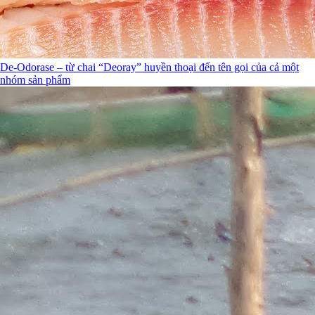
De-Odorase – từ chai “Deoray” huyền thoại đến tên gọi của cả một
nhóm sản phẩm