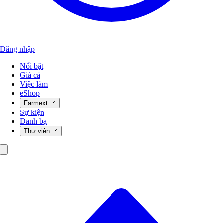
Đăng nhập
Nổi bật
Giá cả
Việc làm
eShop
Farmext
Sự kiện
Danh bạ
Thư viện