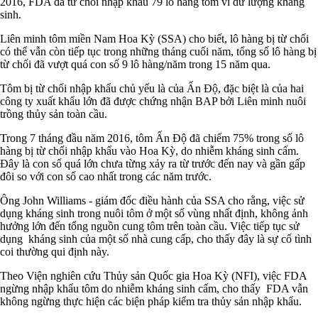
2016, FDA đã từ chối nhập khẩu 79 lô hàng tôm vì dư lượng kháng
sinh.
Liên minh tôm miền Nam Hoa Kỳ (SSA) cho biết, lô hàng bị từ chối
có thể vẫn còn tiếp tục trong những tháng cuối năm, tổng số lô hàng bị
từ chối đã vượt quá con số 9 lô hàng/năm trong 15 năm qua.
Tôm bị từ chối nhập khẩu chủ yếu là của Ấn Độ, đặc biệt là của hai
công ty xuất khẩu lớn đã được chứng nhận BAP bởi Liên minh nuôi
trồng thủy sản toàn cầu.
Trong 7 tháng đầu năm 2016, tôm Ấn Độ đã chiếm 75% trong số lô
hàng bị từ chối nhập khẩu vào Hoa Kỳ, do nhiễm kháng sinh cấm.
Đây là con số quá lớn chưa từng xảy ra từ trước đến nay và gần gấp
đôi so với con số cao nhất trong các năm trước.
Ông John Williams - giám đốc điều hành của SSA cho rằng, việc sử
dụng kháng sinh trong nuôi tôm ở một số vùng nhất định, không ảnh
hưởng lớn đến tổng nguồn cung tôm trên toàn cầu. Việc tiếp tục sử
dụng kháng sinh của một số nhà cung cấp, cho thấy đây là sự cố tình
coi thường qui định này.
Theo Viện nghiên cứu Thủy sản Quốc gia Hoa Kỳ (NFI), việc FDA
ngừng nhập khẩu tôm do nhiễm kháng sinh cấm, cho thấy FDA vẫn
không ngừng thực hiện các biện pháp kiểm tra thủy sản nhập khẩu.