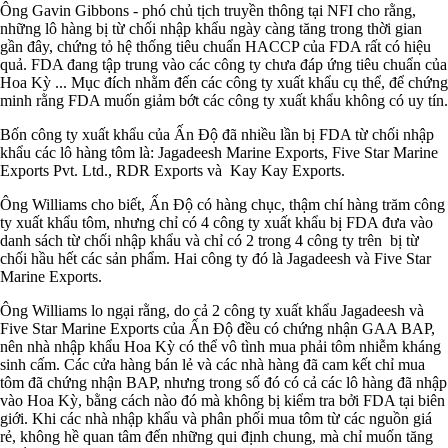
Ông Gavin Gibbons - phó chủ tịch truyền thông tại NFI cho rằng,
những lô hàng bị từ chối nhập khẩu ngày càng tăng trong thời gian
gần đây, chứng tỏ hệ thống tiêu chuẩn HACCP của FDA rất có hiệu
quả. FDA đang tập trung vào các công ty chưa đáp ứng tiêu chuẩn của
Hoa Kỳ ... Mục đích nhằm đến các công ty xuất khẩu cụ thể, để chứng
minh rằng FDA muốn giảm bớt các công ty xuất khẩu không có uy tín.
Bốn công ty xuất khẩu của Ấn Độ đã nhiều lần bị FDA từ chối nhập
khẩu các lô hàng tôm là: Jagadeesh Marine Exports, Five Star Marine
Exports Pvt. Ltd., RDR Exports và Kay Kay Exports.
Ông Williams cho biết, Ấn Độ có hàng chục, thậm chí hàng trăm công
ty xuất khẩu tôm, nhưng chỉ có 4 công ty xuất khẩu bị FDA đưa vào
danh sách từ chối nhập khẩu và chỉ có 2 trong 4 công ty trên bị từ
chối hầu hết các sản phẩm. Hai công ty đó là Jagadeesh và Five Star
Marine Exports.
Ông Williams lo ngại rằng, do cả 2 công ty xuất khẩu Jagadeesh và
Five Star Marine Exports của Ấn Độ đều có chứng nhận GAA BAP,
nên nhà nhập khẩu Hoa Kỳ có thể vô tình mua phải tôm nhiễm kháng
sinh cấm. Các cửa hàng bán lẻ và các nhà hàng đã cam kết chỉ mua
tôm đã chứng nhận BAP, nhưng trong số đó có cả các lô hàng đã nhập
vào Hoa Kỳ, bằng cách nào đó mà không bị kiểm tra bởi FDA tại biên
giới. Khi các nhà nhập khẩu và phân phối mua tôm từ các nguồn giá
rẻ, không hề quan tâm đến những qui định chung, mà chỉ muốn tăng