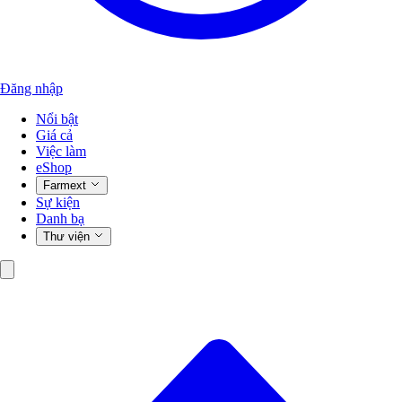
Đăng nhập
Nổi bật
Giá cả
Việc làm
eShop
Farmext
Sự kiện
Danh bạ
Thư viện