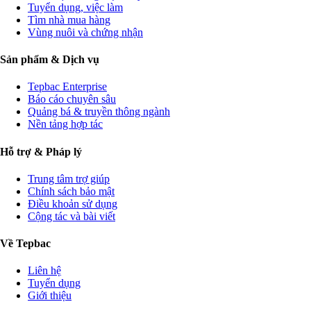
Tuyển dụng, việc làm
Tìm nhà mua hàng
Vùng nuôi và chứng nhận
Sản phẩm & Dịch vụ
Tepbac Enterprise
Báo cáo chuyên sâu
Quảng bá & truyền thông ngành
Nền tảng hợp tác
Hỗ trợ & Pháp lý
Trung tâm trợ giúp
Chính sách bảo mật
Điều khoản sử dụng
Cộng tác và bài viết
Về Tepbac
Liên hệ
Tuyển dụng
Giới thiệu