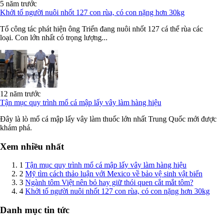
5 năm trước
Khởi tố người nuôi nhốt 127 con rùa, có con nặng hơn 30kg
Tổ công tác phát hiện ông Triển đang nuôi nhốt 127 cá thể rùa các
loại. Con lớn nhất có trọng lượng...
12 năm trước
Tận mục quy trình mổ cá mập lấy vây làm hàng hiệu
Đây là lò mổ cá mập lấy vây làm thuốc lớn nhất Trung Quốc mới được
khám phá.
Xem nhiều nhất
1
Tận mục quy trình mổ cá mập lấy vây làm hàng hiệu
2
Mỹ tìm cách thảo luận với Mexico về bảo vệ sinh vật biển
3
Ngành tôm Việt nên bỏ hay giữ thói quen cắt mắt tôm?
4
Khởi tố người nuôi nhốt 127 con rùa, có con nặng hơn 30kg
Danh mục tin tức