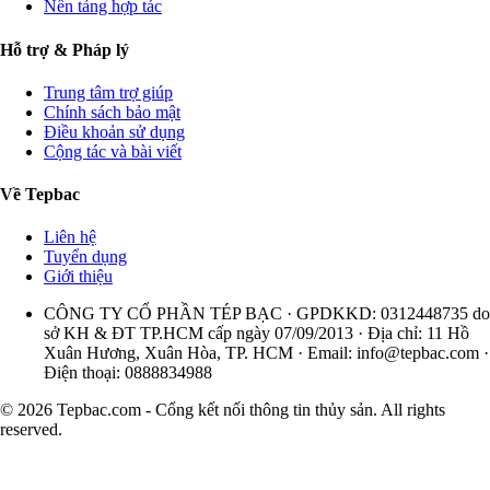
Nền tảng hợp tác
Hỗ trợ & Pháp lý
Trung tâm trợ giúp
Chính sách bảo mật
Điều khoản sử dụng
Cộng tác và bài viết
Về Tepbac
Liên hệ
Tuyển dụng
Giới thiệu
CÔNG TY CỔ PHẦN TÉP BẠC · GPDKKD: 0312448735 do
sở KH & ĐT TP.HCM cấp ngày 07/09/2013 · Địa chỉ: 11 Hồ
Xuân Hương, Xuân Hòa, TP. HCM · Email:
info@tepbac.com
·
Điện thoại: 0888834988
© 2026 Tepbac.com - Cổng kết nối thông tin thủy sản. All rights
reserved.