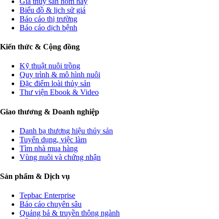
Giá thủy sản hôm nay
Biểu đồ & lịch sử giá
Báo cáo thị trường
Báo cáo dịch bệnh
Kiến thức & Cộng đồng
Kỹ thuật nuôi trồng
Quy trình & mô hình nuôi
Đặc điểm loài thủy sản
Thư viện Ebook & Video
Giao thương & Doanh nghiệp
Danh bạ thương hiệu thủy sản
Tuyển dụng, việc làm
Tìm nhà mua hàng
Vùng nuôi và chứng nhận
Sản phẩm & Dịch vụ
Tepbac Enterprise
Báo cáo chuyên sâu
Quảng bá & truyền thông ngành