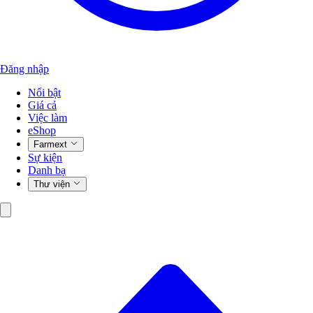
Đăng nhập
Nổi bật
Giá cả
Việc làm
eShop
Farmext
Sự kiện
Danh bạ
Thư viện