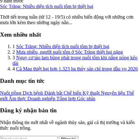
9 năm trước
Sóc Trăng: Nhiều diện tích nuôi tôm bị thiệt hại
Thời tiết trong tuần (từ 12 - 19/5) có nhiều biến động với những cơn
mưa lớn kèm theo những ngày nắn...
Xem nhiều nhất
1
Sóc Trăng: Nhiều diện tích nuôi tôm bị thiệt hại
2
Mưa nhiều, người nuôi tôm ở Sóc Trăng thiệt hại nặng
3
Nguy cơ tảo lam bùng phát trong nuôi tôm khi nắng nóng kéo
dài
4
Cà Mau thiệt hại hơn 1.323 ha thủy sản chỉ trong đầu vụ 2026
Danh mục tin tức
Nuôi trồng
Dịch bệnh
Đánh bắt
Chế biến
Kỹ thuật
Nguyên liệu
Thế
giới
Ẩm thực
Doanh nghiệp
Tổng hợp
Góc nhìn
Đăng ký nhận bản tin
Nhận thông tin mới nhất về ngành thủy sản, giá cả thị trường và kiến
thức nuôi trồng.