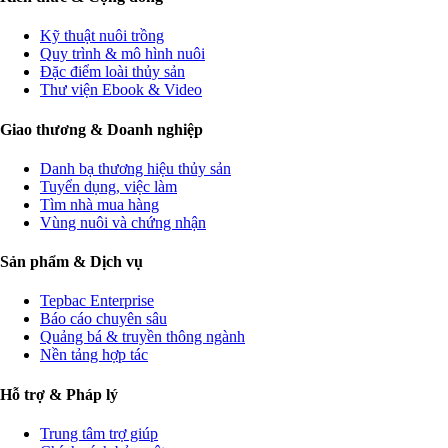
Kỹ thuật nuôi trồng
Quy trình & mô hình nuôi
Đặc điểm loài thủy sản
Thư viện Ebook & Video
Giao thương & Doanh nghiệp
Danh bạ thương hiệu thủy sản
Tuyển dụng, việc làm
Tìm nhà mua hàng
Vùng nuôi và chứng nhận
Sản phẩm & Dịch vụ
Tepbac Enterprise
Báo cáo chuyên sâu
Quảng bá & truyền thông ngành
Nền tảng hợp tác
Hỗ trợ & Pháp lý
Trung tâm trợ giúp