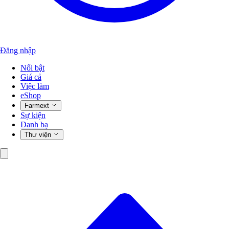
Đăng nhập
Nổi bật
Giá cả
Việc làm
eShop
Farmext
Sự kiện
Danh bạ
Thư viện