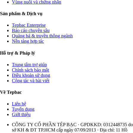
Vùng nuôi và chứng nhận
Sản phẩm & Dịch vụ
Tepbac Enterprise
Báo cáo chuyên sâu
Quảng bá & truyền thông ngành
Nền tảng hợp tác
Hỗ trợ & Pháp lý
Trung tâm trợ giúp
Chính sách bảo mật
Điều khoản sử dụng
Cộng tác và bài viết
Về Tepbac
Liên hệ
Tuyển dụng
Giới thiệu
CÔNG TY CỔ PHẦN TÉP BẠC · GPDKKD: 0312448735 do
sở KH & ĐT TP.HCM cấp ngày 07/09/2013 · Địa chỉ: 11 Hồ