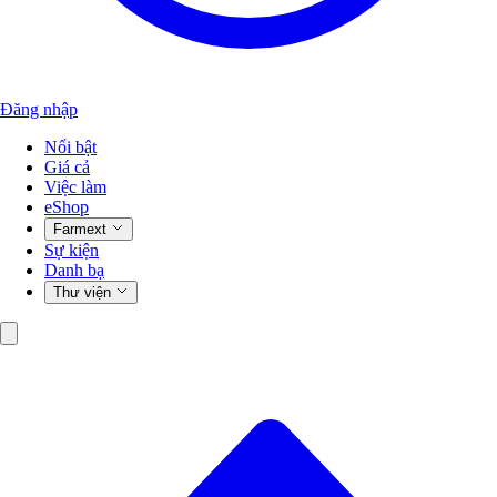
Đăng nhập
Nổi bật
Giá cả
Việc làm
eShop
Farmext
Sự kiện
Danh bạ
Thư viện