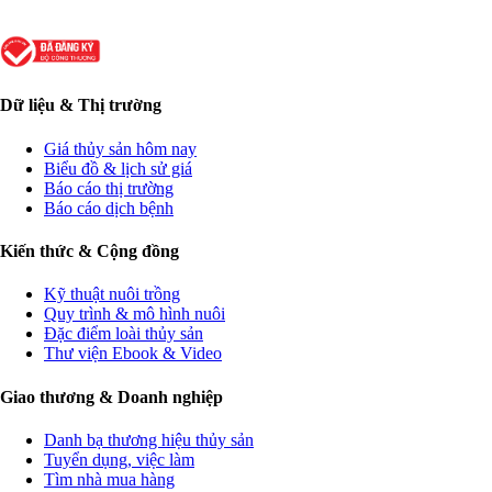
Dữ liệu & Thị trường
Giá thủy sản hôm nay
Biểu đồ & lịch sử giá
Báo cáo thị trường
Báo cáo dịch bệnh
Kiến thức & Cộng đồng
Kỹ thuật nuôi trồng
Quy trình & mô hình nuôi
Đặc điểm loài thủy sản
Thư viện Ebook & Video
Giao thương & Doanh nghiệp
Danh bạ thương hiệu thủy sản
Tuyển dụng, việc làm
Tìm nhà mua hàng