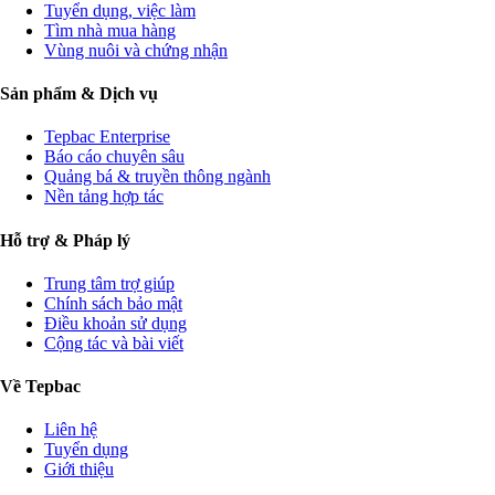
Tuyển dụng, việc làm
Tìm nhà mua hàng
Vùng nuôi và chứng nhận
Sản phẩm & Dịch vụ
Tepbac Enterprise
Báo cáo chuyên sâu
Quảng bá & truyền thông ngành
Nền tảng hợp tác
Hỗ trợ & Pháp lý
Trung tâm trợ giúp
Chính sách bảo mật
Điều khoản sử dụng
Cộng tác và bài viết
Về Tepbac
Liên hệ
Tuyển dụng
Giới thiệu