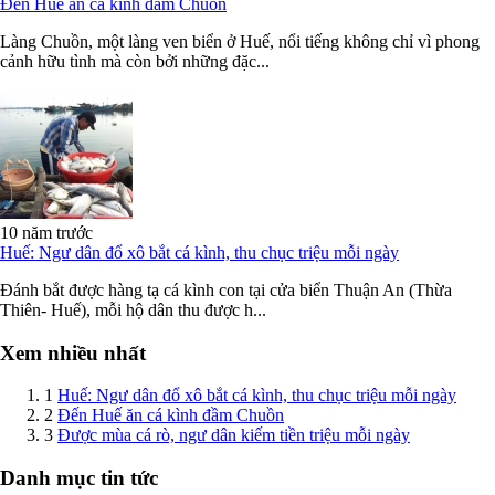
Đến Huế ăn cá kình đầm Chuồn
Làng Chuồn, một làng ven biển ở Huế, nổi tiếng không chỉ vì phong
cảnh hữu tình mà còn bởi những đặc...
10 năm trước
Huế: Ngư dân đổ xô bắt cá kình, thu chục triệu mỗi ngày
Đánh bắt được hàng tạ cá kình con tại cửa biển Thuận An (Thừa
Thiên- Huế), mỗi hộ dân thu được h...
Xem nhiều nhất
1
Huế: Ngư dân đổ xô bắt cá kình, thu chục triệu mỗi ngày
2
Đến Huế ăn cá kình đầm Chuồn
3
Được mùa cá rò, ngư dân kiếm tiền triệu mỗi ngày
Danh mục tin tức