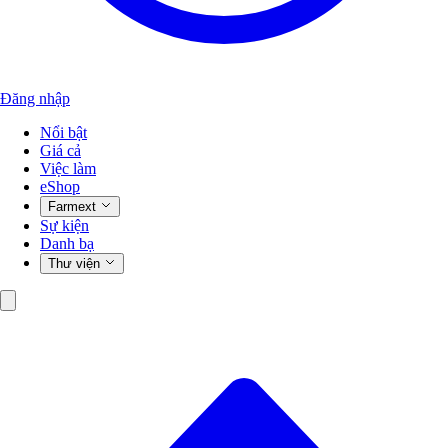
Đăng nhập
Nổi bật
Giá cả
Việc làm
eShop
Farmext
Sự kiện
Danh bạ
Thư viện