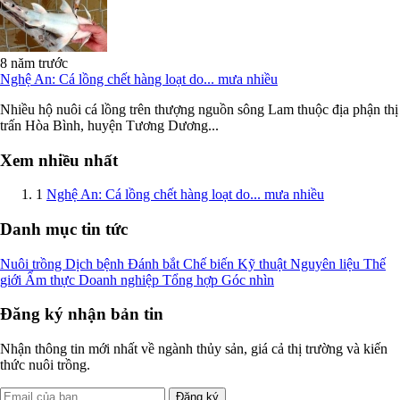
8 năm trước
Nghệ An: Cá lồng chết hàng loạt do... mưa nhiều
Nhiều hộ nuôi cá lồng trên thượng nguồn sông Lam thuộc địa phận thị
trấn Hòa Bình, huyện Tương Dương...
Xem nhiều nhất
1
Nghệ An: Cá lồng chết hàng loạt do... mưa nhiều
Danh mục tin tức
Nuôi trồng
Dịch bệnh
Đánh bắt
Chế biến
Kỹ thuật
Nguyên liệu
Thế
giới
Ẩm thực
Doanh nghiệp
Tổng hợp
Góc nhìn
Đăng ký nhận bản tin
Nhận thông tin mới nhất về ngành thủy sản, giá cả thị trường và kiến
thức nuôi trồng.
Đăng ký