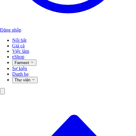
Đăng nhập
Nổi bật
Giá cả
Việc làm
eShop
Farmext
Sự kiện
Danh bạ
Thư viện