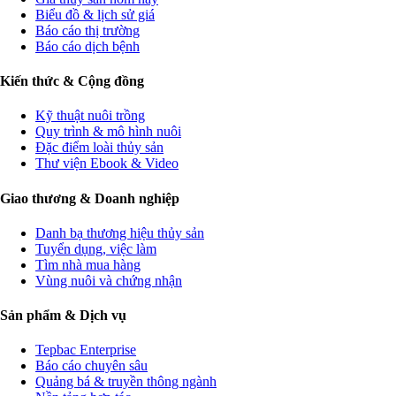
Biểu đồ & lịch sử giá
Báo cáo thị trường
Báo cáo dịch bệnh
Kiến thức & Cộng đồng
Kỹ thuật nuôi trồng
Quy trình & mô hình nuôi
Đặc điểm loài thủy sản
Thư viện Ebook & Video
Giao thương & Doanh nghiệp
Danh bạ thương hiệu thủy sản
Tuyển dụng, việc làm
Tìm nhà mua hàng
Vùng nuôi và chứng nhận
Sản phẩm & Dịch vụ
Tepbac Enterprise
Báo cáo chuyên sâu
Quảng bá & truyền thông ngành