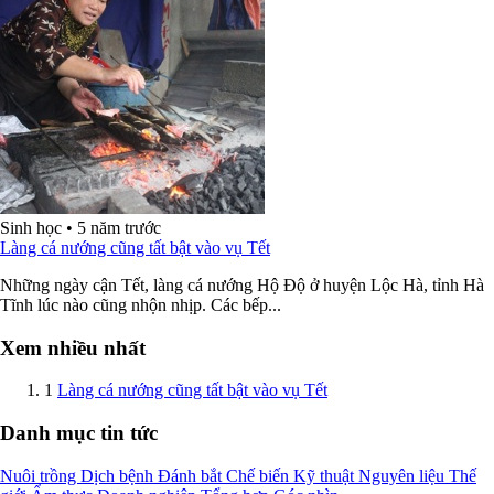
Sinh học
•
5 năm trước
Làng cá nướng cũng tất bật vào vụ Tết
Những ngày cận Tết, làng cá nướng Hộ Độ ở huyện Lộc Hà, tỉnh Hà
Tĩnh lúc nào cũng nhộn nhịp. Các bếp...
Xem nhiều nhất
1
Làng cá nướng cũng tất bật vào vụ Tết
Danh mục tin tức
Nuôi trồng
Dịch bệnh
Đánh bắt
Chế biến
Kỹ thuật
Nguyên liệu
Thế