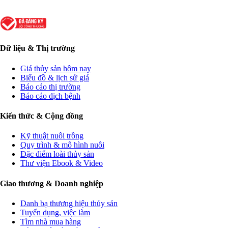
Dữ liệu & Thị trường
Giá thủy sản hôm nay
Biểu đồ & lịch sử giá
Báo cáo thị trường
Báo cáo dịch bệnh
Kiến thức & Cộng đồng
Kỹ thuật nuôi trồng
Quy trình & mô hình nuôi
Đặc điểm loài thủy sản
Thư viện Ebook & Video
Giao thương & Doanh nghiệp
Danh bạ thương hiệu thủy sản
Tuyển dụng, việc làm
Tìm nhà mua hàng