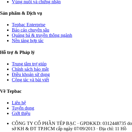
Vùng nuôi và chứng nhận
Sản phẩm & Dịch vụ
Tepbac Enterprise
Báo cáo chuyên sâu
Quảng bá & truyền thông ngành
Nền tảng hợp tác
Hỗ trợ & Pháp lý
Trung tâm trợ giúp
Chính sách bảo mật
Điều khoản sử dụng
Cộng tác và bài viết
Về Tepbac
Liên hệ
Tuyển dụng
Giới thiệu
CÔNG TY CỔ PHẦN TÉP BẠC · GPDKKD: 0312448735 do
sở KH & ĐT TP.HCM cấp ngày 07/09/2013 · Địa chỉ: 11 Hồ