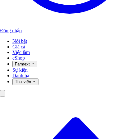
Đăng nhập
Nổi bật
Giá cả
Việc làm
eShop
Farmext
Sự kiện
Danh bạ
Thư viện