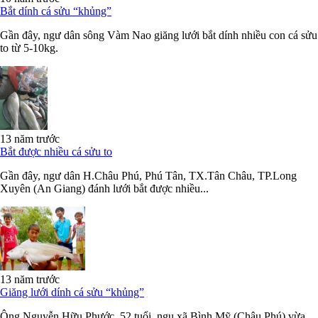
Bắt dính cá sửu “khủng”
Gần đây, ngư dân sông Vàm Nao giăng lưới bắt dính nhiều con cá sửu
to từ 5-10kg.
13 năm trước
Bắt được nhiều cá sửu to
Gần đây, ngư dân H.Châu Phú, Phú Tân, TX.Tân Châu, TP.Long
Xuyên (An Giang) đánh lưới bắt được nhiều...
13 năm trước
Giăng lưới dính cá sửu “khủng”
Ông Nguyễn Hữu Phước, 52 tuổi, ngụ xã Bình Mỹ (Châu Phú) vừa