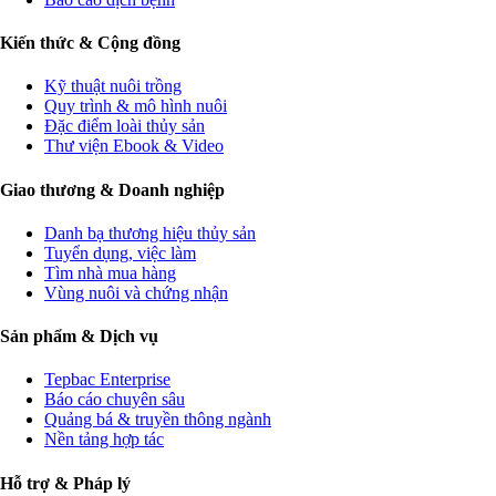
Kiến thức & Cộng đồng
Kỹ thuật nuôi trồng
Quy trình & mô hình nuôi
Đặc điểm loài thủy sản
Thư viện Ebook & Video
Giao thương & Doanh nghiệp
Danh bạ thương hiệu thủy sản
Tuyển dụng, việc làm
Tìm nhà mua hàng
Vùng nuôi và chứng nhận
Sản phẩm & Dịch vụ
Tepbac Enterprise
Báo cáo chuyên sâu
Quảng bá & truyền thông ngành
Nền tảng hợp tác
Hỗ trợ & Pháp lý