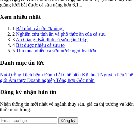
giăng lưới bắt được cá sửu nặng hơn 6,1...
Xem nhiều nhất
1
Bắt dính cá sửu “khủng”
2
Nghiên cứu tính ăn và phổ thức ăn của cá sửu
3
An Giang: Bắt dính cá sửu gần 10kg
4
Bắt được nhiều cá sửu to
5
Thu mua nhiều cá sửu nước ngọt loại lớn
Danh mục tin tức
Nuôi trồng
Dịch bệnh
Đánh bắt
Chế biến
Kỹ thuật
Nguyên liệu
Thế
giới
Ẩm thực
Doanh nghiệp
Tổng hợp
Góc nhìn
Đăng ký nhận bản tin
Nhận thông tin mới nhất về ngành thủy sản, giá cả thị trường và kiến
thức nuôi trồng.
Đăng ký