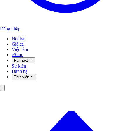
Đăng nhập
Nổi bật
Giá cả
Việc làm
eShop
Farmext
Sự kiện
Danh bạ
Thư viện