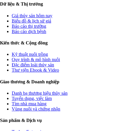
Dữ liệu & Thị trường
Giá thủy sản hôm nay
Biểu đồ & lịch sử giá
Báo cáo thị trường
Báo cáo dịch bệnh
Kiến thức & Cộng đồng
Kỹ thuật nuôi trồng
Quy trình & mô hình nuôi
Đặc điểm loài thủy sản
Thư viện Ebook & Video
Giao thương & Doanh nghiệp
Danh bạ thương hiệu thủy sản
Tuyển dụng, việc làm
Tìm nhà mua hàng
Vùng nuôi và chứng nhận
Sản phẩm & Dịch vụ