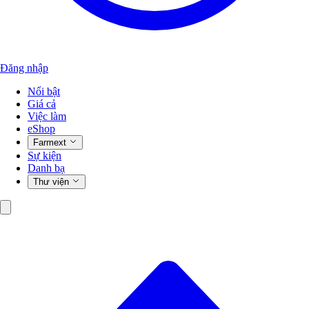
Đăng nhập
Nổi bật
Giá cả
Việc làm
eShop
Farmext
Sự kiện
Danh bạ
Thư viện