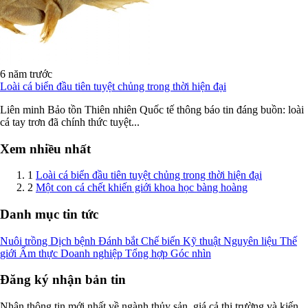
6 năm trước
Loài cá biển đầu tiên tuyệt chủng trong thời hiện đại
Liên minh Bảo tồn Thiên nhiên Quốc tế thông báo tin đáng buồn: loài
cá tay trơn đã chính thức tuyệt...
Xem nhiều nhất
1
Loài cá biển đầu tiên tuyệt chủng trong thời hiện đại
2
Một con cá chết khiến giới khoa học bàng hoàng
Danh mục tin tức
Nuôi trồng
Dịch bệnh
Đánh bắt
Chế biến
Kỹ thuật
Nguyên liệu
Thế
giới
Ẩm thực
Doanh nghiệp
Tổng hợp
Góc nhìn
Đăng ký nhận bản tin
Nhận thông tin mới nhất về ngành thủy sản, giá cả thị trường và kiến