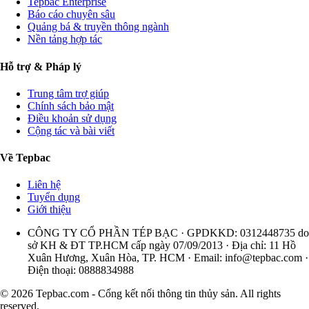
Tepbac Enterprise
Báo cáo chuyên sâu
Quảng bá & truyền thông ngành
Nền tảng hợp tác
Hỗ trợ & Pháp lý
Trung tâm trợ giúp
Chính sách bảo mật
Điều khoản sử dụng
Cộng tác và bài viết
Về Tepbac
Liên hệ
Tuyển dụng
Giới thiệu
CÔNG TY CỔ PHẦN TÉP BẠC · GPDKKD: 0312448735 do
sở KH & ĐT TP.HCM cấp ngày 07/09/2013 · Địa chỉ: 11 Hồ
Xuân Hương, Xuân Hòa, TP. HCM · Email:
info@tepbac.com
·
Điện thoại: 0888834988
© 2026 Tepbac.com - Cổng kết nối thông tin thủy sản. All rights
reserved.