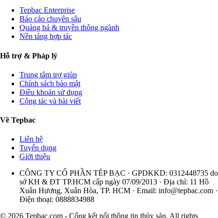
Tepbac Enterprise
Báo cáo chuyên sâu
Quảng bá & truyền thông ngành
Nền tảng hợp tác
Hỗ trợ & Pháp lý
Trung tâm trợ giúp
Chính sách bảo mật
Điều khoản sử dụng
Cộng tác và bài viết
Về Tepbac
Liên hệ
Tuyển dụng
Giới thiệu
CÔNG TY CỔ PHẦN TÉP BẠC · GPDKKD: 0312448735 do
sở KH & ĐT TP.HCM cấp ngày 07/09/2013 · Địa chỉ: 11 Hồ
Xuân Hương, Xuân Hòa, TP. HCM · Email:
info@tepbac.com
·
Điện thoại: 0888834988
© 2026 Tepbac.com - Cổng kết nối thông tin thủy sản. All rights