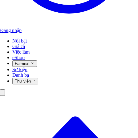
Đăng nhập
Nổi bật
Giá cả
Việc làm
eShop
Farmext
Sự kiện
Danh bạ
Thư viện