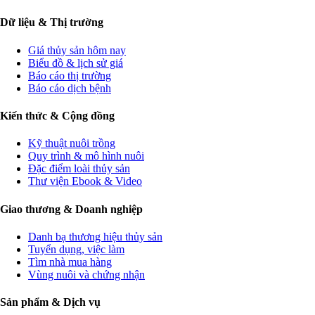
Dữ liệu & Thị trường
Giá thủy sản hôm nay
Biểu đồ & lịch sử giá
Báo cáo thị trường
Báo cáo dịch bệnh
Kiến thức & Cộng đồng
Kỹ thuật nuôi trồng
Quy trình & mô hình nuôi
Đặc điểm loài thủy sản
Thư viện Ebook & Video
Giao thương & Doanh nghiệp
Danh bạ thương hiệu thủy sản
Tuyển dụng, việc làm
Tìm nhà mua hàng
Vùng nuôi và chứng nhận
Sản phẩm & Dịch vụ