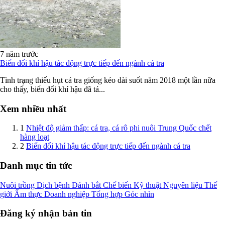
7 năm trước
Biến đổi khí hậu tác động trực tiếp đến ngành cá tra
Tình trạng thiếu hụt cá tra giống kéo dài suốt năm 2018 một lần nữa
cho thấy, biến đổi khí hậu đã tá...
Xem nhiều nhất
1
Nhiệt độ giảm thấp: cá tra, cá rô phi nuôi Trung Quốc chết
hàng loạt
2
Biến đổi khí hậu tác động trực tiếp đến ngành cá tra
Danh mục tin tức
Nuôi trồng
Dịch bệnh
Đánh bắt
Chế biến
Kỹ thuật
Nguyên liệu
Thế
giới
Ẩm thực
Doanh nghiệp
Tổng hợp
Góc nhìn
Đăng ký nhận bản tin