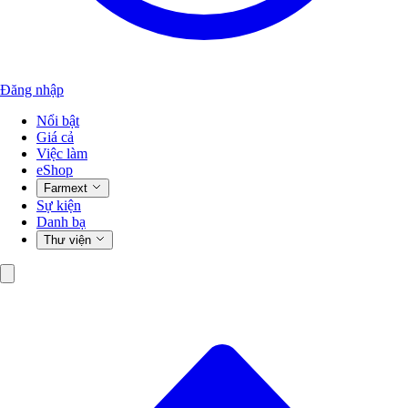
Đăng nhập
Nổi bật
Giá cả
Việc làm
eShop
Farmext
Sự kiện
Danh bạ
Thư viện