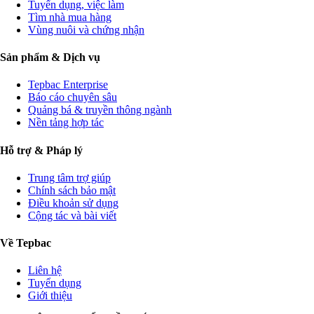
Tuyển dụng, việc làm
Tìm nhà mua hàng
Vùng nuôi và chứng nhận
Sản phẩm & Dịch vụ
Tepbac Enterprise
Báo cáo chuyên sâu
Quảng bá & truyền thông ngành
Nền tảng hợp tác
Hỗ trợ & Pháp lý
Trung tâm trợ giúp
Chính sách bảo mật
Điều khoản sử dụng
Cộng tác và bài viết
Về Tepbac
Liên hệ
Tuyển dụng
Giới thiệu