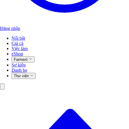
Đăng nhập
Nổi bật
Giá cả
Việc làm
eShop
Farmext
Sự kiện
Danh bạ
Thư viện