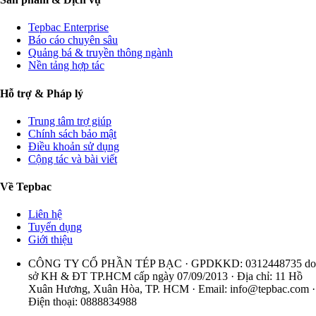
Tepbac Enterprise
Báo cáo chuyên sâu
Quảng bá & truyền thông ngành
Nền tảng hợp tác
Hỗ trợ & Pháp lý
Trung tâm trợ giúp
Chính sách bảo mật
Điều khoản sử dụng
Cộng tác và bài viết
Về Tepbac
Liên hệ
Tuyển dụng
Giới thiệu
CÔNG TY CỔ PHẦN TÉP BẠC · GPDKKD: 0312448735 do
sở KH & ĐT TP.HCM cấp ngày 07/09/2013 · Địa chỉ: 11 Hồ
Xuân Hương, Xuân Hòa, TP. HCM · Email:
info@tepbac.com
·
Điện thoại: 0888834988