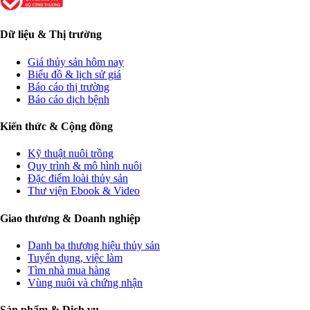
Dữ liệu & Thị trường
Giá thủy sản hôm nay
Biểu đồ & lịch sử giá
Báo cáo thị trường
Báo cáo dịch bệnh
Kiến thức & Cộng đồng
Kỹ thuật nuôi trồng
Quy trình & mô hình nuôi
Đặc điểm loài thủy sản
Thư viện Ebook & Video
Giao thương & Doanh nghiệp
Danh bạ thương hiệu thủy sản
Tuyển dụng, việc làm
Tìm nhà mua hàng
Vùng nuôi và chứng nhận
Sản phẩm & Dịch vụ