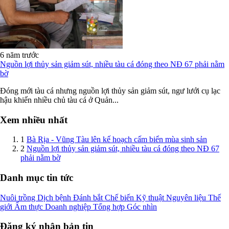
6 năm trước
Nguồn lợi thủy sản giảm sút, nhiều tàu cá đóng theo NĐ 67 phải nằm
bờ
Đóng mới tàu cá nhưng nguồn lợi thủy sản giảm sút, ngư lưới cụ lạc
hậu khiến nhiều chủ tàu cá ở Quản...
Xem nhiều nhất
1
Bà Rịa - Vũng Tàu lên kế hoạch cấm biển mùa sinh sản
2
Nguồn lợi thủy sản giảm sút, nhiều tàu cá đóng theo NĐ 67
phải nằm bờ
Danh mục tin tức
Nuôi trồng
Dịch bệnh
Đánh bắt
Chế biến
Kỹ thuật
Nguyên liệu
Thế
giới
Ẩm thực
Doanh nghiệp
Tổng hợp
Góc nhìn
Đăng ký nhận bản tin