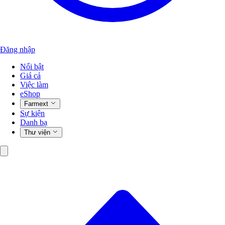
Đăng nhập
Nổi bật
Giá cả
Việc làm
eShop
Farmext
Sự kiện
Danh bạ
Thư viện