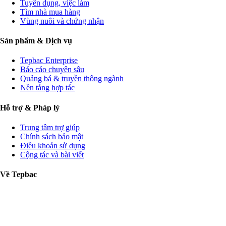
Tuyển dụng, việc làm
Tìm nhà mua hàng
Vùng nuôi và chứng nhận
Sản phẩm & Dịch vụ
Tepbac Enterprise
Báo cáo chuyên sâu
Quảng bá & truyền thông ngành
Nền tảng hợp tác
Hỗ trợ & Pháp lý
Trung tâm trợ giúp
Chính sách bảo mật
Điều khoản sử dụng
Cộng tác và bài viết
Về Tepbac
Liên hệ
Tuyển dụng
Giới thiệu