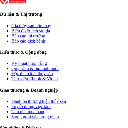
Dữ liệu & Thị trường
Giá thủy sản hôm nay
Biểu đồ & lịch sử giá
Báo cáo thị trường
Báo cáo dịch bệnh
Kiến thức & Cộng đồng
Kỹ thuật nuôi trồng
Quy trình & mô hình nuôi
Đặc điểm loài thủy sản
Thư viện Ebook & Video
Giao thương & Doanh nghiệp
Danh bạ thương hiệu thủy sản
Tuyển dụng, việc làm
Tìm nhà mua hàng
Vùng nuôi và chứng nhận
Sản phẩm & Dịch vụ