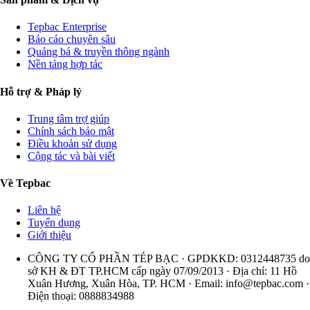
Tepbac Enterprise
Báo cáo chuyên sâu
Quảng bá & truyền thông ngành
Nền tảng hợp tác
Hỗ trợ & Pháp lý
Trung tâm trợ giúp
Chính sách bảo mật
Điều khoản sử dụng
Cộng tác và bài viết
Về Tepbac
Liên hệ
Tuyển dụng
Giới thiệu
CÔNG TY CỔ PHẦN TÉP BẠC · GPDKKD: 0312448735 do
sở KH & ĐT TP.HCM cấp ngày 07/09/2013 · Địa chỉ: 11 Hồ
Xuân Hương, Xuân Hòa, TP. HCM · Email:
info@tepbac.com
·
Điện thoại: 0888834988