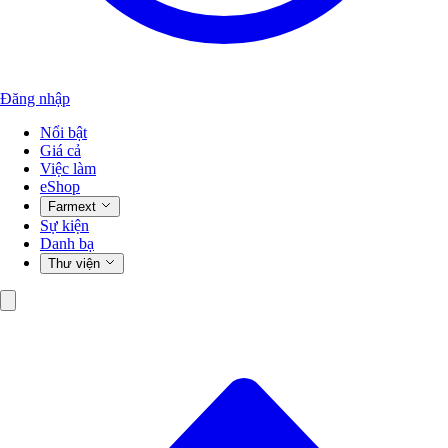
Đăng nhập
Nổi bật
Giá cả
Việc làm
eShop
Farmext
Sự kiện
Danh bạ
Thư viện