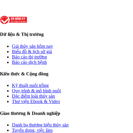
Dữ liệu & Thị trường
Giá thủy sản hôm nay
Biểu đồ & lịch sử giá
Báo cáo thị trường
Báo cáo dịch bệnh
Kiến thức & Cộng đồng
Kỹ thuật nuôi trồng
Quy trình & mô hình nuôi
Đặc điểm loài thủy sản
Thư viện Ebook & Video
Giao thương & Doanh nghiệp
Danh bạ thương hiệu thủy sản
Tuyển dụng, việc làm