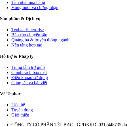
Tìm nhà mua hàng
Vùng nuôi và chứng nhận
Sản phẩm & Dịch vụ
Tepbac Enterprise
Báo cáo chuyên sâu
Quảng bá & truyền thông ngành
Nền tảng hợp tác
Hỗ trợ & Pháp lý
Trung tâm trợ giúp
Chính sách bảo mật
Điều khoản sử dụng
Cộng tác và bài viết
Về Tepbac
Liên hệ
Tuyển dụng
Giới thiệu
CÔNG TY CỔ PHẦN TÉP BẠC · GPDKKD: 0312448735 do