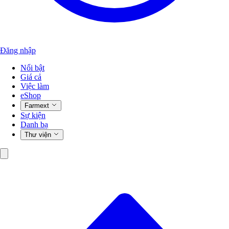
Đăng nhập
Nổi bật
Giá cả
Việc làm
eShop
Farmext
Sự kiện
Danh bạ
Thư viện