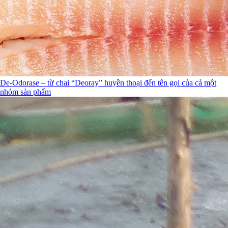
De-Odorase – từ chai “Deoray” huyền thoại đến tên gọi của cả một
nhóm sản phẩm