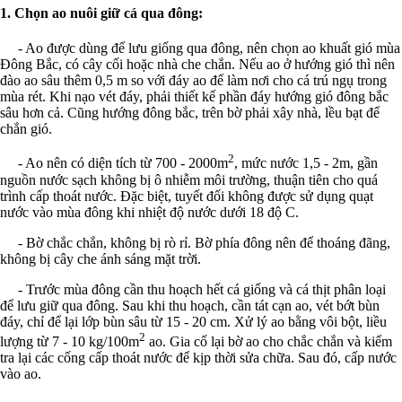
1. Chọn ao nuôi giữ cá qua đông:
- Ao được dùng để lưu giống qua đông, nên chọn ao khuất gió mùa
Đông Bắc, có cây cối hoặc nhà che chắn. Nếu ao ở hướng gió thì nên
đào ao sâu thêm 0,5 m so với đáy ao để làm nơi cho cá trú ngụ trong
mùa rét. Khi nạo vét đáy, phải thiết kế phần đáy hướng gió đông bắc
sâu hơn cả. Cũng hướng đông bắc, trên bờ phải xây nhà, lều bạt để
chắn gió.
2
- Ao nên có diện tích từ 700 - 2000m
, mức nước 1,5 - 2m, gần
nguồn nước sạch không bị ô nhiễm môi trường, thuận tiên cho quá
trình cấp thoát nước. Đặc biệt, tuyết đối không được sử dụng quạt
nước vào mùa đông khi nhiệt độ nước dưới 18 độ C.
- Bờ chắc chắn, không bị rò rỉ. Bờ phía đông nên để thoáng đãng,
không bị cây che ánh sáng mặt trời.
- Trước mùa đông cần thu hoạch hết cá giống và cá thịt phân loại
để lưu giữ qua đông. Sau khi thu hoạch, cần tát cạn ao, vét bớt bùn
đáy, chỉ để lại lớp bùn sâu từ 15 - 20 cm. Xử lý ao bằng vôi bột, liều
2
lượng từ 7 - 10 kg/100m
ao. Gia cố lại bờ ao cho chắc chắn và kiểm
tra lại các cống cấp thoát nước để kịp thời sửa chữa. Sau đó, cấp nước
vào ao.