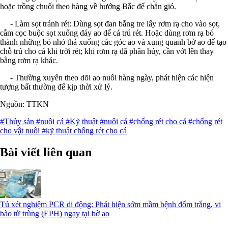
hoặc trồng chuối theo hàng về hướng Bắc để chắn gió.
- Làm sọt tránh rét: Dùng sọt đan bằng tre lấy rơm rạ cho vào sọt,
cắm cọc buộc sọt xuống đáy ao để cá trú rét. Hoặc dùng rơm rạ bó
thành những bó nhỏ thả xuống các góc ao và xung quanh bờ ao để tạo
chỗ trú cho cá khi trời rét; khi rơm rạ đã phân hủy, cần vớt lên thay
bằng rơm rạ khác.
- Thường xuyên theo dõi ao nuôi hàng ngày, phát hiện các hiện
tượng bất thường để kịp thời xử lý.
Nguồn: TTKN
#Thủy sản
#nuôi cá
#Kỹ thuật
#nuôi cá
#chống rét cho cá
#chống rét
cho vật nuôi
#kỹ thuật chống rét cho cá
Bài viết liên quan
Tủ xét nghiệm PCR di động: Phát hiện sớm mầm bệnh đốm trắng, vi
bào tử trùng (EPH) ngay tại bờ ao