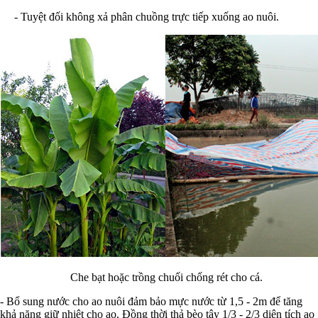
- Tuyệt đối không xả phân chuồng trực tiếp xuống ao nuôi.
Che bạt hoặc trồng chuối chống rét cho cá.
- Bổ sung nước cho ao nuôi đảm bảo mực nước từ 1,5 - 2m để tăng
khả năng giữ nhiệt cho ao. Đồng thời thả bèo tây 1/3 - 2/3 diện tích ao