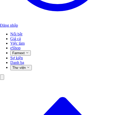
Đăng nhập
Nổi bật
Giá cả
Việc làm
eShop
Farmext
Sự kiện
Danh bạ
Thư viện