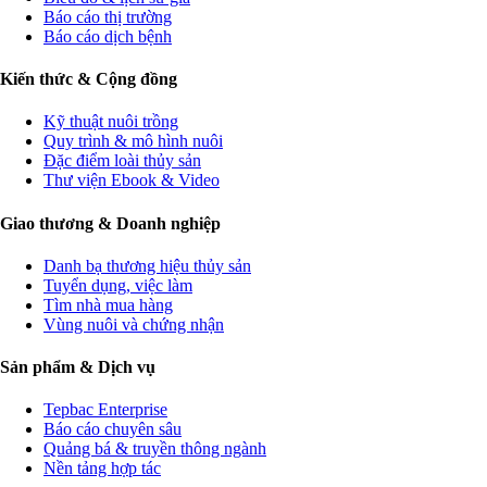
Báo cáo thị trường
Báo cáo dịch bệnh
Kiến thức & Cộng đồng
Kỹ thuật nuôi trồng
Quy trình & mô hình nuôi
Đặc điểm loài thủy sản
Thư viện Ebook & Video
Giao thương & Doanh nghiệp
Danh bạ thương hiệu thủy sản
Tuyển dụng, việc làm
Tìm nhà mua hàng
Vùng nuôi và chứng nhận
Sản phẩm & Dịch vụ
Tepbac Enterprise
Báo cáo chuyên sâu
Quảng bá & truyền thông ngành
Nền tảng hợp tác