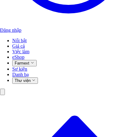
Đăng nhập
Nổi bật
Giá cả
Việc làm
eShop
Farmext
Sự kiện
Danh bạ
Thư viện