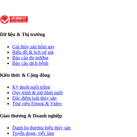
Dữ liệu & Thị trường
Giá thủy sản hôm nay
Biểu đồ & lịch sử giá
Báo cáo thị trường
Báo cáo dịch bệnh
Kiến thức & Cộng đồng
Kỹ thuật nuôi trồng
Quy trình & mô hình nuôi
Đặc điểm loài thủy sản
Thư viện Ebook & Video
Giao thương & Doanh nghiệp
Danh bạ thương hiệu thủy sản
Tuyển dụng, việc làm