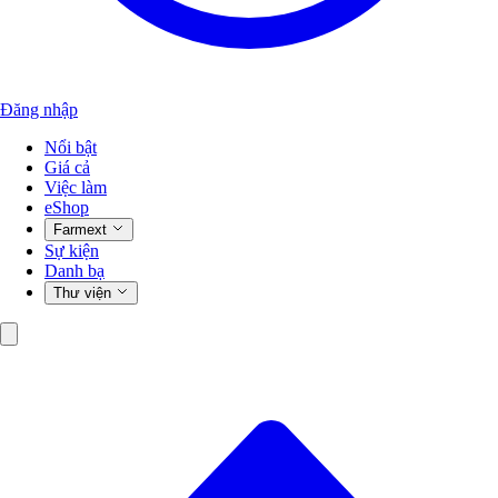
Đăng nhập
Nổi bật
Giá cả
Việc làm
eShop
Farmext
Sự kiện
Danh bạ
Thư viện