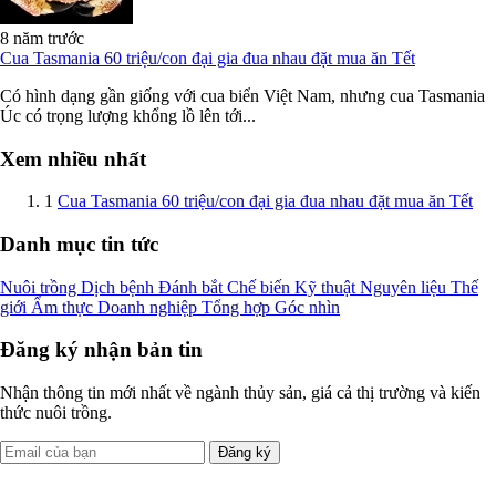
8 năm trước
Cua Tasmania 60 triệu/con đại gia đua nhau đặt mua ăn Tết
Có hình dạng gần giống với cua biển Việt Nam, nhưng cua Tasmania
Úc có trọng lượng khổng lồ lên tới...
Xem nhiều nhất
1
Cua Tasmania 60 triệu/con đại gia đua nhau đặt mua ăn Tết
Danh mục tin tức
Nuôi trồng
Dịch bệnh
Đánh bắt
Chế biến
Kỹ thuật
Nguyên liệu
Thế
giới
Ẩm thực
Doanh nghiệp
Tổng hợp
Góc nhìn
Đăng ký nhận bản tin
Nhận thông tin mới nhất về ngành thủy sản, giá cả thị trường và kiến
thức nuôi trồng.
Đăng ký