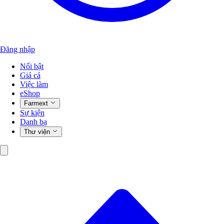
Đăng nhập
Nổi bật
Giá cả
Việc làm
eShop
Farmext
Sự kiện
Danh bạ
Thư viện