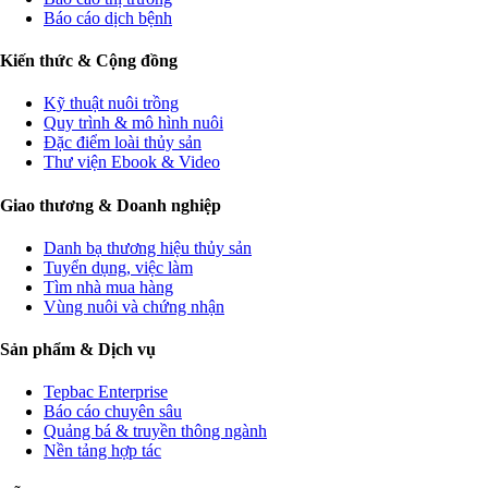
Báo cáo dịch bệnh
Kiến thức & Cộng đồng
Kỹ thuật nuôi trồng
Quy trình & mô hình nuôi
Đặc điểm loài thủy sản
Thư viện Ebook & Video
Giao thương & Doanh nghiệp
Danh bạ thương hiệu thủy sản
Tuyển dụng, việc làm
Tìm nhà mua hàng
Vùng nuôi và chứng nhận
Sản phẩm & Dịch vụ
Tepbac Enterprise
Báo cáo chuyên sâu
Quảng bá & truyền thông ngành
Nền tảng hợp tác