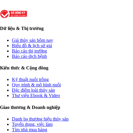
Dữ liệu & Thị trường
Giá thủy sản hôm nay
Biểu đồ & lịch sử giá
Báo cáo thị trường
Báo cáo dịch bệnh
Kiến thức & Cộng đồng
Kỹ thuật nuôi trồng
Quy trình & mô hình nuôi
Đặc điểm loài thủy sản
Thư viện Ebook & Video
Giao thương & Doanh nghiệp
Danh bạ thương hiệu thủy sản
Tuyển dụng, việc làm
Tìm nhà mua hàng