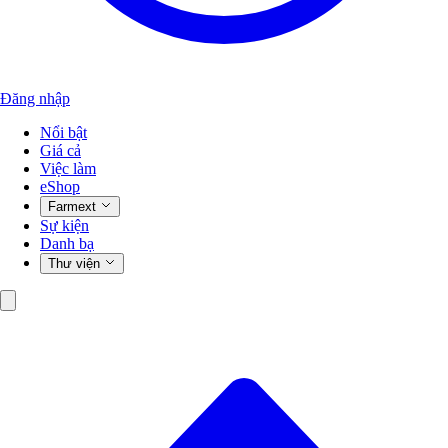
Đăng nhập
Nổi bật
Giá cả
Việc làm
eShop
Farmext
Sự kiện
Danh bạ
Thư viện