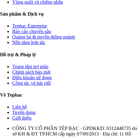
Vùng nuôi và chứng nhận
Sản phẩm & Dịch vụ
Tepbac Enterprise
Báo cáo chuyên sâu
Quảng bá & truyền thông ngành
Nền tảng hợp tác
Hỗ trợ & Pháp lý
Trung tâm trợ giúp
Chính sách bảo mật
Điều khoản sử dụng
Cộng tác và bài viết
Về Tepbac
Liên hệ
Tuyển dụng
Giới thiệu
CÔNG TY CỔ PHẦN TÉP BẠC · GPDKKD: 0312448735 do
sở KH & ĐT TP.HCM cấp ngày 07/09/2013 · Địa chỉ: 11 Hồ