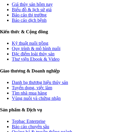
Giá thủy sản hôm nay
Biểu đồ & lịch sử giá
Báo cáo thị trường
Báo cáo dịch bệnh
Kiến thức & Cộng đồng
Kỹ thuật nuôi trồng
Quy trình & mô hình nuôi
Đặc điểm loài thủy sản
Thư viện Ebook & Video
Giao thương & Doanh nghiệp
Danh bạ thương hiệu thủy sản
Tuyển dụng, việc làm
Tìm nhà mua hàng
Vùng nuôi và chứng nhận
Sản phẩm & Dịch vụ
Tepbac Enterprise
Báo cáo chuyên sâu
Quảng bá & truyền thông ngành