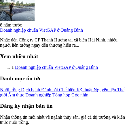
8 năm trước
Doanh nghiệp chuẩn VietGAP ở Quảng Bình
Nhắc đến Công ty CP Thanh Hương tại xã biển Hải Ninh, nhiều
người liên tưởng ngay đến thương hiệu ra...
Xem nhiều nhất
1
Doanh nghiệp chuẩn VietGAP ở Quảng Bình
Danh mục tin tức
Nuôi trồng
Dịch bệnh
Đánh bắt
Chế biến
Kỹ thuật
Nguyên liệu
Thế
giới
Ẩm thực
Doanh nghiệp
Tổng hợp
Góc nhìn
Đăng ký nhận bản tin
Nhận thông tin mới nhất về ngành thủy sản, giá cả thị trường và kiến
thức nuôi trồng.