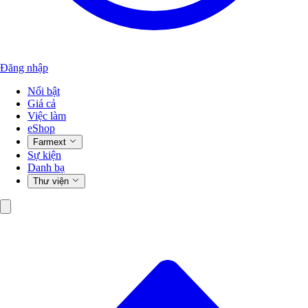
Đăng nhập
Nổi bật
Giá cả
Việc làm
eShop
Farmext
Sự kiện
Danh bạ
Thư viện