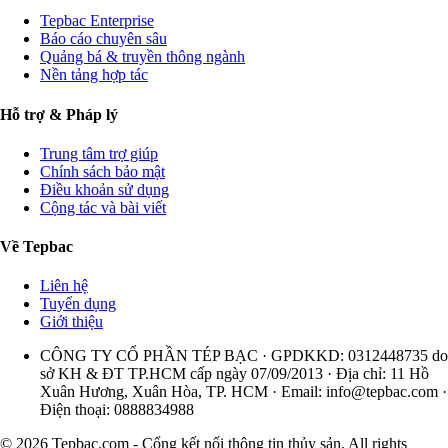
Tepbac Enterprise
Báo cáo chuyên sâu
Quảng bá & truyền thông ngành
Nền tảng hợp tác
Hỗ trợ & Pháp lý
Trung tâm trợ giúp
Chính sách bảo mật
Điều khoản sử dụng
Cộng tác và bài viết
Về Tepbac
Liên hệ
Tuyển dụng
Giới thiệu
CÔNG TY CỔ PHẦN TÉP BẠC · GPDKKD: 0312448735 do
sở KH & ĐT TP.HCM cấp ngày 07/09/2013 · Địa chỉ: 11 Hồ
Xuân Hương, Xuân Hòa, TP. HCM · Email:
info@tepbac.com
·
Điện thoại: 0888834988
© 2026 Tepbac.com - Cổng kết nối thông tin thủy sản. All rights