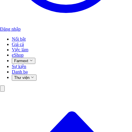
Đăng nhập
Nổi bật
Giá cả
Việc làm
eShop
Farmext
Sự kiện
Danh bạ
Thư viện