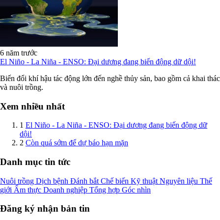
6 năm trước
El Niño - La Niña - ENSO: Đại dương đang biến động dữ dội!
Biến đổi khí hậu tác động lớn đến nghề thủy sản, bao gồm cả khai thác
và nuôi trồng.
Xem nhiều nhất
1
El Niño - La Niña - ENSO: Đại dương đang biến động dữ
dội!
2
Còn quá sớm để dự báo hạn mặn
Danh mục tin tức
Nuôi trồng
Dịch bệnh
Đánh bắt
Chế biến
Kỹ thuật
Nguyên liệu
Thế
giới
Ẩm thực
Doanh nghiệp
Tổng hợp
Góc nhìn
Đăng ký nhận bản tin