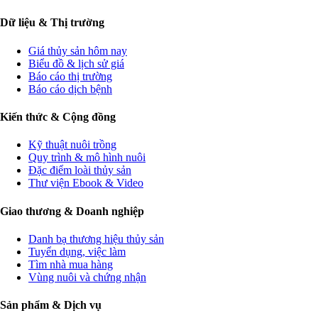
Dữ liệu & Thị trường
Giá thủy sản hôm nay
Biểu đồ & lịch sử giá
Báo cáo thị trường
Báo cáo dịch bệnh
Kiến thức & Cộng đồng
Kỹ thuật nuôi trồng
Quy trình & mô hình nuôi
Đặc điểm loài thủy sản
Thư viện Ebook & Video
Giao thương & Doanh nghiệp
Danh bạ thương hiệu thủy sản
Tuyển dụng, việc làm
Tìm nhà mua hàng
Vùng nuôi và chứng nhận
Sản phẩm & Dịch vụ