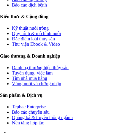
Báo cáo dịch bệnh
Kiến thức & Cộng đồng
Kỹ thuật nuôi trồng
Quy trình & mô hình nuôi
Đặc điểm loài thủy sản
Thư viện Ebook & Video
Giao thương & Doanh nghiệp
Danh bạ thương hiệu thủy sản
Tuyển dụng, việc làm
Tìm nhà mua hàng
Vùng nuôi và chứng nhận
Sản phẩm & Dịch vụ
Tepbac Enterprise
Báo cáo chuyên sâu
Quảng bá & truyền thông ngành
Nền tảng hợp tác