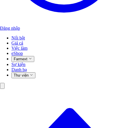
Đăng nhập
Nổi bật
Giá cả
Việc làm
eShop
Farmext
Sự kiện
Danh bạ
Thư viện