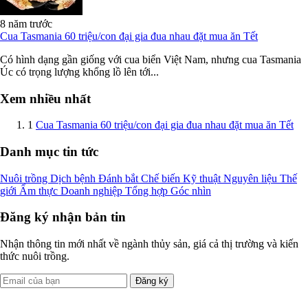
8 năm trước
Cua Tasmania 60 triệu/con đại gia đua nhau đặt mua ăn Tết
Có hình dạng gần giống với cua biển Việt Nam, nhưng cua Tasmania
Úc có trọng lượng khổng lồ lên tới...
Xem nhiều nhất
1
Cua Tasmania 60 triệu/con đại gia đua nhau đặt mua ăn Tết
Danh mục tin tức
Nuôi trồng
Dịch bệnh
Đánh bắt
Chế biến
Kỹ thuật
Nguyên liệu
Thế
giới
Ẩm thực
Doanh nghiệp
Tổng hợp
Góc nhìn
Đăng ký nhận bản tin
Nhận thông tin mới nhất về ngành thủy sản, giá cả thị trường và kiến
thức nuôi trồng.
Đăng ký