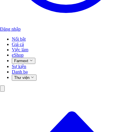
Đăng nhập
Nổi bật
Giá cả
Việc làm
eShop
Farmext
Sự kiện
Danh bạ
Thư viện