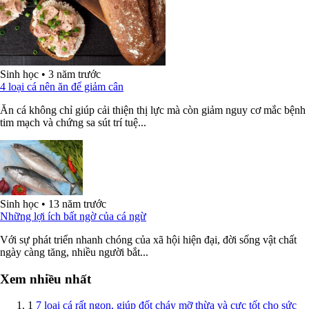
Sinh học
•
3 năm trước
4 loại cá nên ăn để giảm cân
Ăn cá không chỉ giúp cải thiện thị lực mà còn giảm nguy cơ mắc bệnh
tim mạch và chứng sa sút trí tuệ...
Sinh học
•
13 năm trước
Những lợi ích bất ngờ của cá ngừ
Với sự phát triển nhanh chóng của xã hội hiện đại, đời sống vật chất
ngày càng tăng, nhiều người bắt...
Xem nhiều nhất
1
7 loại cá rất ngon, giúp đốt cháy mỡ thừa và cực tốt cho sức