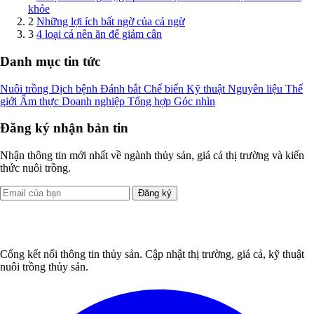
khỏe
2
Những lợi ích bất ngờ của cá ngừ
3
4 loại cá nên ăn để giảm cân
Danh mục tin tức
Nuôi trồng
Dịch bệnh
Đánh bắt
Chế biến
Kỹ thuật
Nguyên liệu
Thế
giới
Ẩm thực
Doanh nghiệp
Tổng hợp
Góc nhìn
Đăng ký nhận bản tin
Nhận thông tin mới nhất về ngành thủy sản, giá cả thị trường và kiến
thức nuôi trồng.
Đăng ký
Cổng kết nối thông tin thủy sản. Cập nhật thị trường, giá cả, kỹ thuật
nuôi trồng thủy sản.