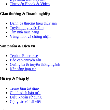
Thư viện Ebook & Video
Giao thương & Doanh nghiệp
Danh bạ thương hiệu thủy sản
Tuyển dụng, việc làm
Tìm nhà mua hàng
Vùng nuôi và chứng nhận
Sản phẩm & Dịch vụ
Tepbac Enterprise
Báo cáo chuyên sâu
Quảng bá & truyền thông ngành
Nền tảng hợp tác
Hỗ trợ & Pháp lý
Trung tâm trợ giúp
Chính sách bảo mật
Điều khoản sử dụng
Cộng tác và bài viết